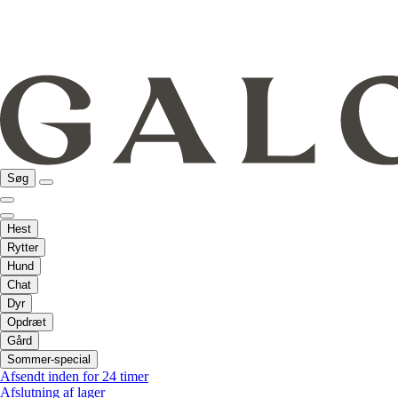
Søg
Hest
Rytter
Hund
Chat
Dyr
Opdræt
Gård
Sommer-special
Afsendt inden for 24 timer
Afslutning af lager