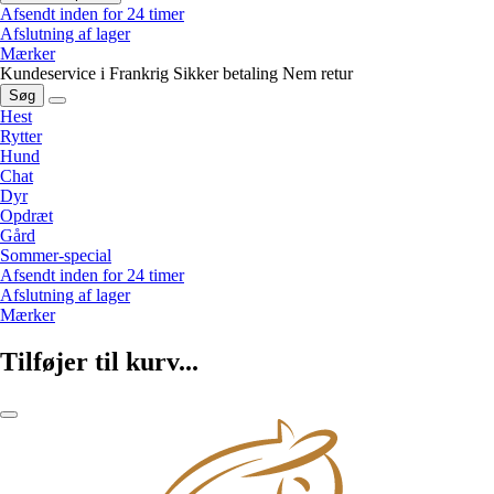
Afsendt inden for 24 timer
Afslutning af lager
Mærker
Kundeservice i Frankrig
Sikker betaling
Nem retur
Søg
Hest
Rytter
Hund
Chat
Dyr
Opdræt
Gård
Sommer-special
Afsendt inden for 24 timer
Afslutning af lager
Mærker
Tilføjer til kurv...