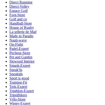
Direct Running
Direct-Volley
Espace Golf
Foot-Store
Golf and co
Handball-Store
House of Rugby
La sellerie de Maé
Made in Paradis
Nauti-wave
On-Fight
Padel-Expert
Pecheur-Store
Pet and Garden
Slowood Interior
Smash-Expert
Sneak'In
Sneakids
Sport is good
Training-Fit
Trek-Expert
Triathlon-Expert
TripnBikers
Vélo-Store
Winter-Expert