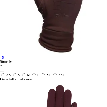
+9
Størrelse
*
XS
S
M
L
XL
2XL
Dette felt er påkrævet