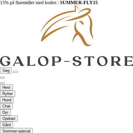
15% på fluemidler med koden :
SUMMER-FLY15
Søg
Hest
Rytter
Hund
Chat
Dyr
Opdræt
Gård
Sommer-special