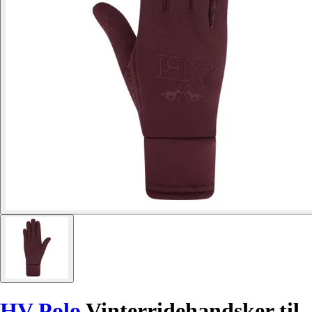
HV Polo
Vinterridehandsker til