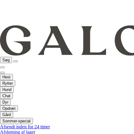
Søg
Hest
Rytter
Hund
Chat
Dyr
Opdræt
Gård
Sommer-special
Afsendt inden for 24 timer
Afslutning af lager