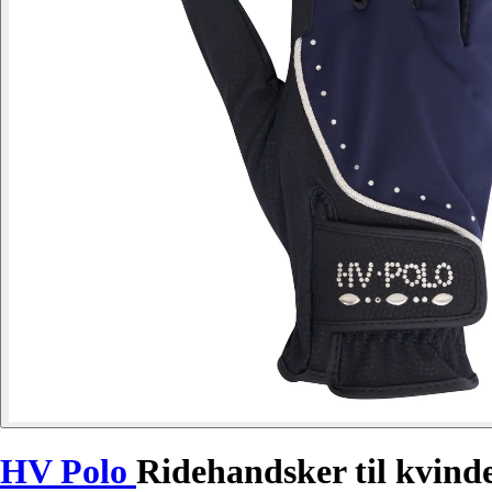
HV Polo
Ridehandsker til kvind