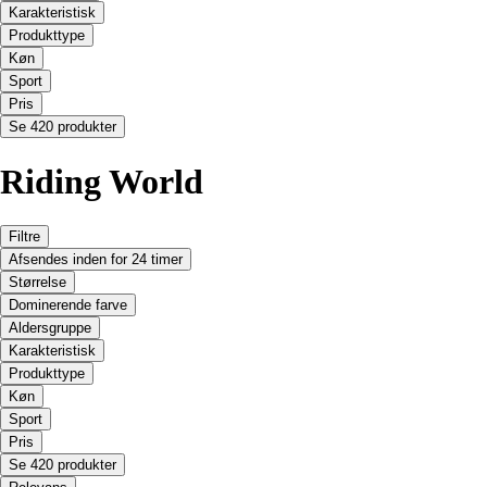
Karakteristisk
Produkttype
Køn
Sport
Pris
Se 420 produkter
Riding World
Filtre
Afsendes inden for 24 timer
Størrelse
Dominerende farve
Aldersgruppe
Karakteristisk
Produkttype
Køn
Sport
Pris
Se 420 produkter