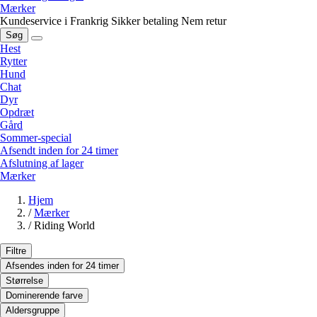
Mærker
Kundeservice i Frankrig
Sikker betaling
Nem retur
Søg
Hest
Rytter
Hund
Chat
Dyr
Opdræt
Gård
Sommer-special
Afsendt inden for 24 timer
Afslutning af lager
Mærker
Hjem
/
Mærker
/
Riding World
Filtre
Afsendes inden for 24 timer
Størrelse
Dominerende farve
Aldersgruppe