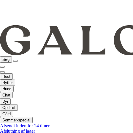
Søg
Hest
Rytter
Hund
Chat
Dyr
Opdræt
Gård
Sommer-special
Afsendt inden for 24 timer
Afslutning af lager