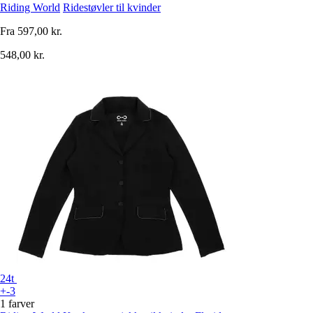
Riding World
Ridestøvler til kvinder
Fra
597,00 kr.
548,00 kr.
24t
+-3
1 farver