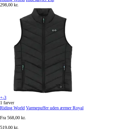
298,00 kr.
+-3
1 farver
Riding World
Varmepuffer uden ærmer Royal
Fra
568,00 kr.
519,00 kr.