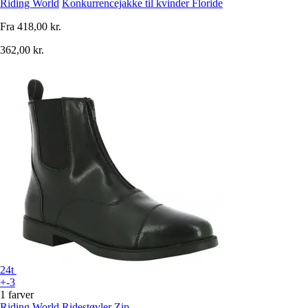
Riding World
Konkurrencejakke til kvinder Floride
Fra
418,00 kr.
362,00 kr.
24t
+-3
1 farver
Riding World
Ridestøvler Zip