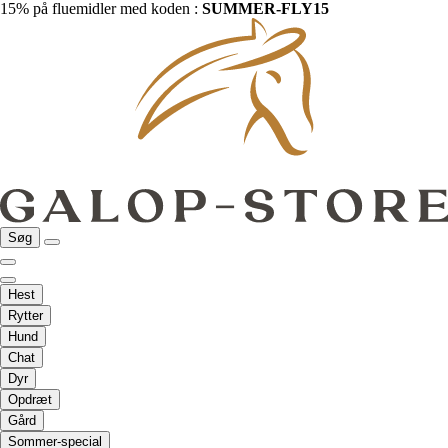
15% på fluemidler med koden :
SUMMER-FLY15
Søg
Hest
Rytter
Hund
Chat
Dyr
Opdræt
Gård
Sommer-special