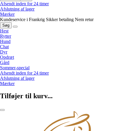
Afsendt inden for 24 timer
Afslutning af lager
Mærker
Kundeservice i Frankrig
Sikker betaling
Nem retur
Søg
Hest
Rytter
Hund
Chat
Dyr
Opdræt
Gård
Sommer-special
Afsendt inden for 24 timer
Afslutning af lager
Mærker
Tilføjer til kurv...