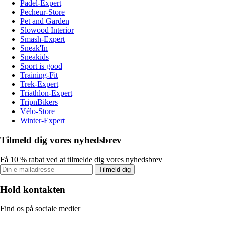
Padel-Expert
Pecheur-Store
Pet and Garden
Slowood Interior
Smash-Expert
Sneak'In
Sneakids
Sport is good
Training-Fit
Trek-Expert
Triathlon-Expert
TripnBikers
Vélo-Store
Winter-Expert
Tilmeld dig vores nyhedsbrev
Få 10 % rabat ved at tilmelde dig vores nyhedsbrev
Tilmeld dig
Hold kontakten
Find os på sociale medier