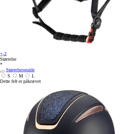
+-2
Størrelse
*
Størrelsesguide
S
M
L
Dette felt er påkrævet