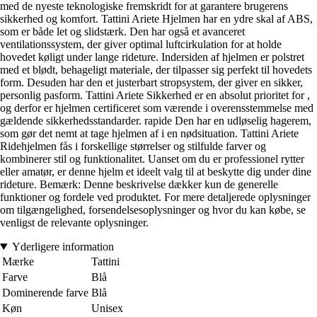
med de nyeste teknologiske fremskridt for at garantere brugerens
sikkerhed og komfort. Tattini Ariete Hjelmen har en ydre skal af ABS,
som er både let og slidstærk. Den har også et avanceret
ventilationssystem, der giver optimal luftcirkulation for at holde
hovedet køligt under lange rideture. Indersiden af hjelmen er polstret
med et blødt, behageligt materiale, der tilpasser sig perfekt til hovedets
form. Desuden har den et justerbart stropsystem, der giver en sikker,
personlig pasform. Tattini Ariete Sikkerhed er en absolut prioritet for ,
og derfor er hjelmen certificeret som værende i overensstemmelse med
gældende sikkerhedsstandarder. rapide Den har en udløselig hagerem,
som gør det nemt at tage hjelmen af i en nødsituation. Tattini Ariete
Ridehjelmen fås i forskellige størrelser og stilfulde farver og
kombinerer stil og funktionalitet. Uanset om du er professionel rytter
eller amatør, er denne hjelm et ideelt valg til at beskytte dig under dine
rideture. Bemærk: Denne beskrivelse dækker kun de generelle
funktioner og fordele ved produktet. For mere detaljerede oplysninger
om tilgængelighed, forsendelsesoplysninger og hvor du kan købe, se
venligst de relevante oplysninger.
Yderligere information
Mærke
Tattini
Farve
Blå
Dominerende farve
Blå
Køn
Unisex