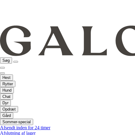
Søg
Hest
Rytter
Hund
Chat
Dyr
Opdræt
Gård
Sommer-special
Afsendt inden for 24 timer
Afslutning af lager