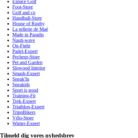
Espace Golf
Foot-Store
Golf and co
Handball-Store
House of Rugby
La sellerie de Maé
Made in Paradis
Nauti-wave
On-Fight
Padel-Expert
Pecheur-Store
Pet and Garden
Slowood Interior
Smash-Expert
Sneak'In
Sneakids
Sport is good
Training-Fit
Trek-Expert
Triathlon-Expert
TripnBikers
Vélo-Store
Winter-Expert
Tilmeld dig vores nyhedsbrev