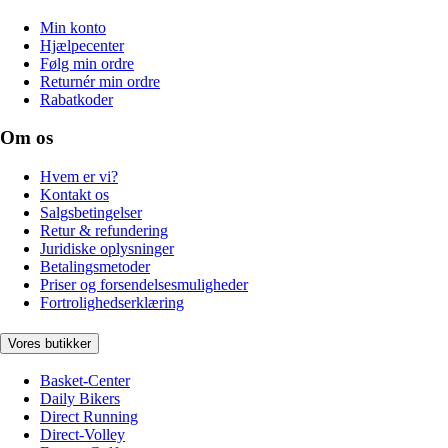
Min konto
Hjælpecenter
Følg min ordre
Returnér min ordre
Rabatkoder
Om os
Hvem er vi?
Kontakt os
Salgsbetingelser
Retur & refundering
Juridiske oplysninger
Betalingsmetoder
Priser og forsendelsesmuligheder
Fortrolighedserklæring
Vores butikker
Basket-Center
Daily Bikers
Direct Running
Direct-Volley