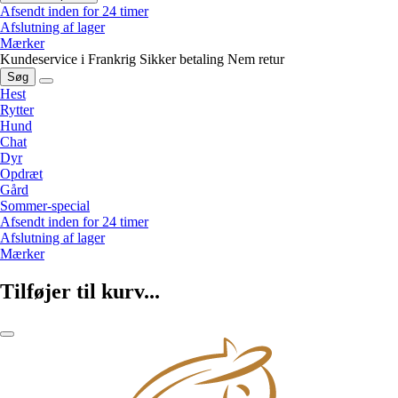
Afsendt inden for 24 timer
Afslutning af lager
Mærker
Kundeservice i Frankrig
Sikker betaling
Nem retur
Søg
Hest
Rytter
Hund
Chat
Dyr
Opdræt
Gård
Sommer-special
Afsendt inden for 24 timer
Afslutning af lager
Mærker
Tilføjer til kurv...