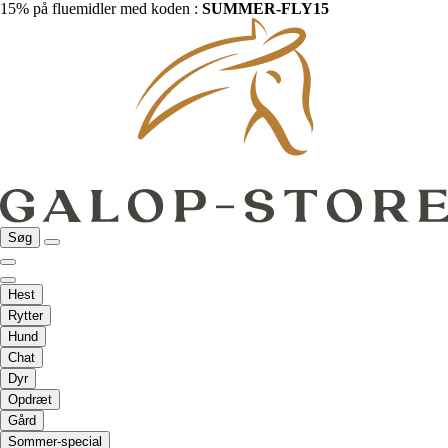
15% på fluemidler med koden :
SUMMER-FLY15
Søg
Hest
Rytter
Hund
Chat
Dyr
Opdræt
Gård
Sommer-special