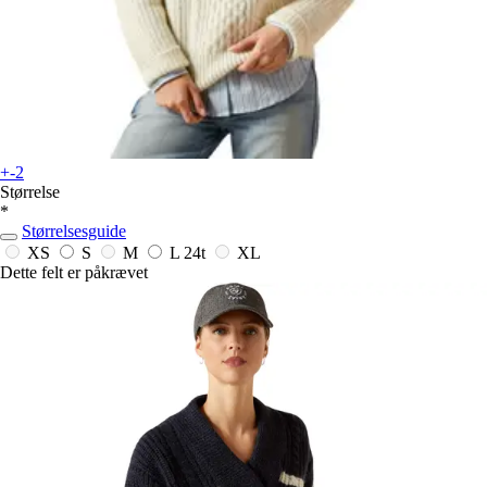
+-2
Størrelse
*
Størrelsesguide
XS
S
M
L
24t
XL
Dette felt er påkrævet