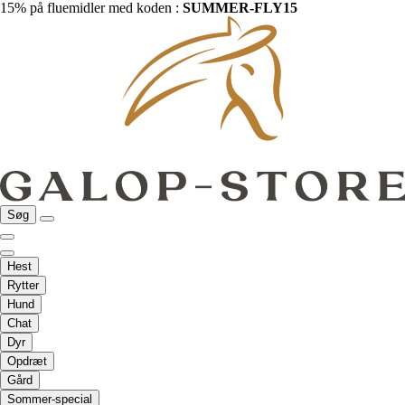
15% på fluemidler med koden :
SUMMER-FLY15
Søg
Hest
Rytter
Hund
Chat
Dyr
Opdræt
Gård
Sommer-special