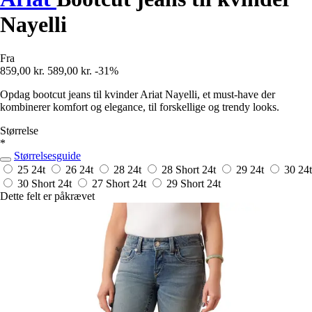
Nayelli
Fra
859,00 kr.
589,00 kr.
-31%
Opdag bootcut jeans til kvinder Ariat Nayelli, et must-have der
kombinerer komfort og elegance, til forskellige og trendy looks.
Størrelse
*
Størrelsesguide
25
24t
26
24t
28
24t
28 Short
24t
29
24t
30
24t
30 Short
24t
27 Short
24t
29 Short
24t
Dette felt er påkrævet