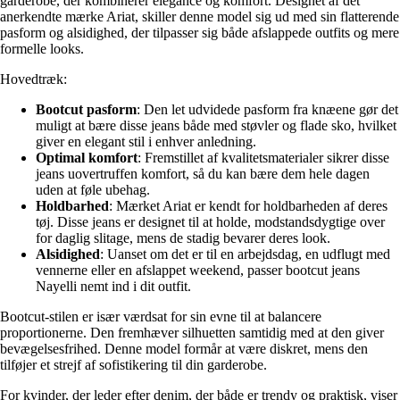
garderobe, der kombinerer elegance og komfort. Designet af det
anerkendte mærke Ariat, skiller denne model sig ud med sin flatterende
pasform og alsidighed, der tilpasser sig både afslappede outfits og mere
formelle looks.
Hovedtræk:
Bootcut pasform
: Den let udvidede pasform fra knæene gør det
muligt at bære disse jeans både med støvler og flade sko, hvilket
giver en elegant stil i enhver anledning.
Optimal komfort
: Fremstillet af kvalitetsmaterialer sikrer disse
jeans uovertruffen komfort, så du kan bære dem hele dagen
uden at føle ubehag.
Holdbarhed
: Mærket Ariat er kendt for holdbarheden af deres
tøj. Disse jeans er designet til at holde, modstandsdygtige over
for daglig slitage, mens de stadig bevarer deres look.
Alsidighed
: Uanset om det er til en arbejdsdag, en udflugt med
vennerne eller en afslappet weekend, passer bootcut jeans
Nayelli nemt ind i dit outfit.
Bootcut-stilen er især værdsat for sin evne til at balancere
proportionerne. Den fremhæver silhuetten samtidig med at den giver
bevægelsesfrihed. Denne model formår at være diskret, mens den
tilføjer et strejf af sofistikering til din garderobe.
For kvinder, der leder efter denim, der både er trendy og praktisk, viser