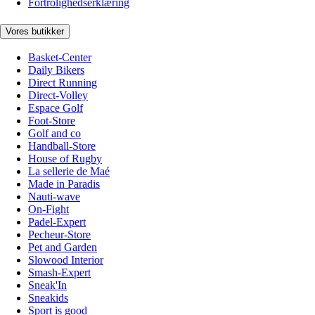
Fortrolighedserklæring
Vores butikker
Basket-Center
Daily Bikers
Direct Running
Direct-Volley
Espace Golf
Foot-Store
Golf and co
Handball-Store
House of Rugby
La sellerie de Maé
Made in Paradis
Nauti-wave
On-Fight
Padel-Expert
Pecheur-Store
Pet and Garden
Slowood Interior
Smash-Expert
Sneak'In
Sneakids
Sport is good