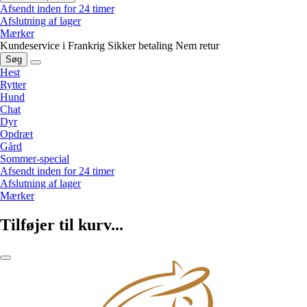
Afsendt inden for 24 timer
Afslutning af lager
Mærker
Kundeservice i Frankrig
Sikker betaling
Nem retur
Søg
Hest
Rytter
Hund
Chat
Dyr
Opdræt
Gård
Sommer-special
Afsendt inden for 24 timer
Afslutning af lager
Mærker
Tilføjer til kurv...