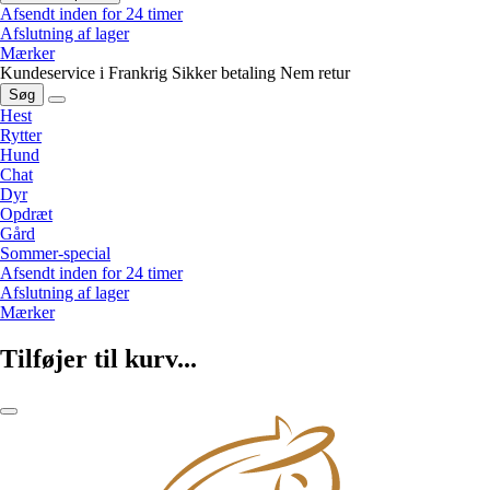
Afsendt inden for 24 timer
Afslutning af lager
Mærker
Kundeservice i Frankrig
Sikker betaling
Nem retur
Søg
Hest
Rytter
Hund
Chat
Dyr
Opdræt
Gård
Sommer-special
Afsendt inden for 24 timer
Afslutning af lager
Mærker
Tilføjer til kurv...