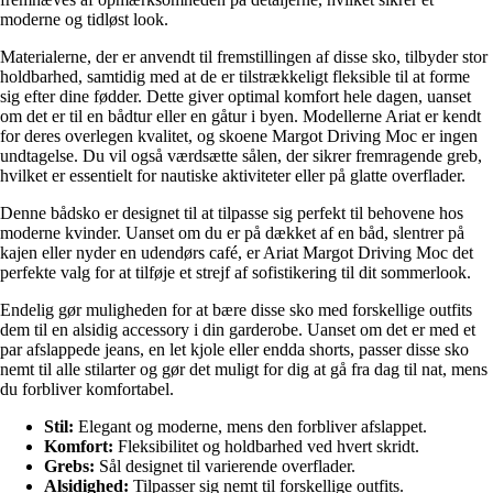
moderne og tidløst look.
Materialerne, der er anvendt til fremstillingen af disse sko, tilbyder stor
holdbarhed, samtidig med at de er tilstrækkeligt fleksible til at forme
sig efter dine fødder. Dette giver optimal komfort hele dagen, uanset
om det er til en bådtur eller en gåtur i byen. Modellerne Ariat er kendt
for deres overlegen kvalitet, og skoene Margot Driving Moc er ingen
undtagelse. Du vil også værdsætte sålen, der sikrer fremragende greb,
hvilket er essentielt for nautiske aktiviteter eller på glatte overflader.
Denne bådsko er designet til at tilpasse sig perfekt til behovene hos
moderne kvinder. Uanset om du er på dækket af en båd, slentrer på
kajen eller nyder en udendørs café, er Ariat Margot Driving Moc det
perfekte valg for at tilføje et strejf af sofistikering til dit sommerlook.
Endelig gør muligheden for at bære disse sko med forskellige outfits
dem til en alsidig accessory i din garderobe. Uanset om det er med et
par afslappede jeans, en let kjole eller endda shorts, passer disse sko
nemt til alle stilarter og gør det muligt for dig at gå fra dag til nat, mens
du forbliver komfortabel.
Stil:
Elegant og moderne, mens den forbliver afslappet.
Komfort:
Fleksibilitet og holdbarhed ved hvert skridt.
Grebs:
Sål designet til varierende overflader.
Alsidighed:
Tilpasser sig nemt til forskellige outfits.