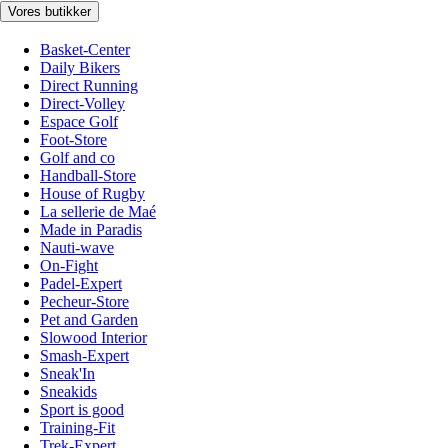
Vores butikker
Basket-Center
Daily Bikers
Direct Running
Direct-Volley
Espace Golf
Foot-Store
Golf and co
Handball-Store
House of Rugby
La sellerie de Maé
Made in Paradis
Nauti-wave
On-Fight
Padel-Expert
Pecheur-Store
Pet and Garden
Slowood Interior
Smash-Expert
Sneak'In
Sneakids
Sport is good
Training-Fit
Trek-Expert