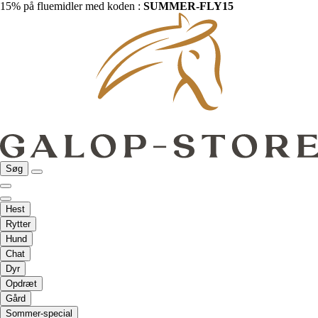
15% på fluemidler med koden :
SUMMER-FLY15
Søg
Hest
Rytter
Hund
Chat
Dyr
Opdræt
Gård
Sommer-special