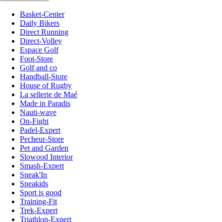
Basket-Center
Daily Bikers
Direct Running
Direct-Volley
Espace Golf
Foot-Store
Golf and co
Handball-Store
House of Rugby
La sellerie de Maé
Made in Paradis
Nauti-wave
On-Fight
Padel-Expert
Pecheur-Store
Pet and Garden
Slowood Interior
Smash-Expert
Sneak'In
Sneakids
Sport is good
Training-Fit
Trek-Expert
Triathlon-Expert