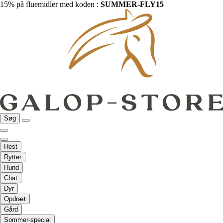
15% på fluemidler med koden :
SUMMER-FLY15
Søg
Hest
Rytter
Hund
Chat
Dyr
Opdræt
Gård
Sommer-special