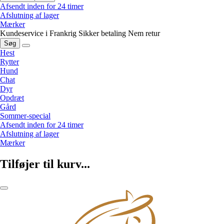
Afsendt inden for 24 timer
Afslutning af lager
Mærker
Kundeservice i Frankrig
Sikker betaling
Nem retur
Søg
Hest
Rytter
Hund
Chat
Dyr
Opdræt
Gård
Sommer-special
Afsendt inden for 24 timer
Afslutning af lager
Mærker
Tilføjer til kurv...