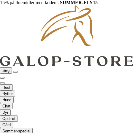
15% på fluemidler med koden :
SUMMER-FLY15
Søg
Hest
Rytter
Hund
Chat
Dyr
Opdræt
Gård
Sommer-special