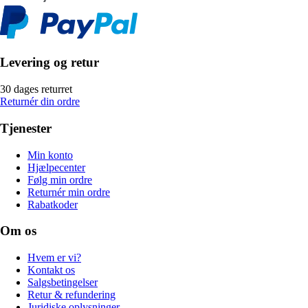
Levering og retur
30 dages returret
Returnér din ordre
Tjenester
Min konto
Hjælpecenter
Følg min ordre
Returnér min ordre
Rabatkoder
Om os
Hvem er vi?
Kontakt os
Salgsbetingelser
Retur & refundering
Juridiske oplysninger