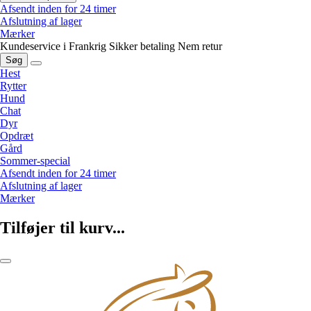
Afsendt inden for 24 timer
Afslutning af lager
Mærker
Kundeservice i Frankrig
Sikker betaling
Nem retur
Søg
Hest
Rytter
Hund
Chat
Dyr
Opdræt
Gård
Sommer-special
Afsendt inden for 24 timer
Afslutning af lager
Mærker
Tilføjer til kurv...