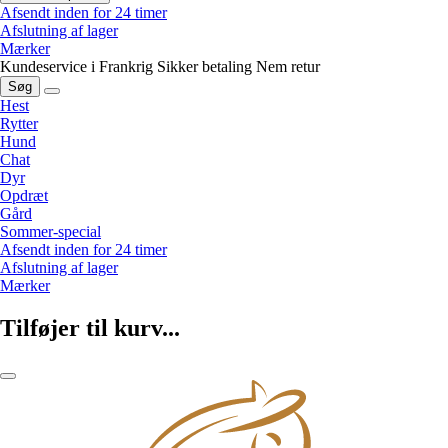
Afsendt inden for 24 timer
Afslutning af lager
Mærker
Kundeservice i Frankrig
Sikker betaling
Nem retur
Søg
Hest
Rytter
Hund
Chat
Dyr
Opdræt
Gård
Sommer-special
Afsendt inden for 24 timer
Afslutning af lager
Mærker
Tilføjer til kurv...