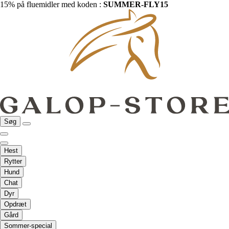
15% på fluemidler med koden :
SUMMER-FLY15
Søg
Hest
Rytter
Hund
Chat
Dyr
Opdræt
Gård
Sommer-special