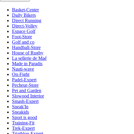
Basket-Center
Daily Bikers
Direct Running
Direct-Volley
Espace Golf
Foot-Store
Golf and co
Handball-Store
House of Rugby
La sellerie de Maé
Made in Paradis
Nauti-wave
On-Fight
Padel-Expert
Pecheur-Store
Pet and Garden
Slowood Interior
Smash-Expert
Sneak'In
Sneakids
Sport is good
Training-Fit
Trek-Expert
Triathlon-Expert