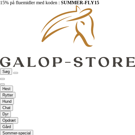
15% på fluemidler med koden :
SUMMER-FLY15
Søg
Hest
Rytter
Hund
Chat
Dyr
Opdræt
Gård
Sommer-special