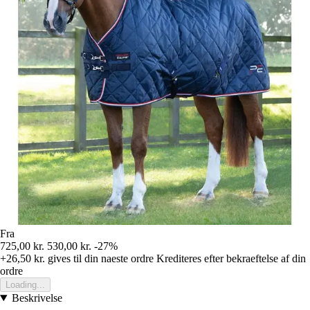
Fra
725,00 kr.
530,00 kr.
-27%
+26,50 kr.
gives til din naeste ordre
Krediteres efter bekraeftelse af din
ordre
Loading...
Beskrivelse