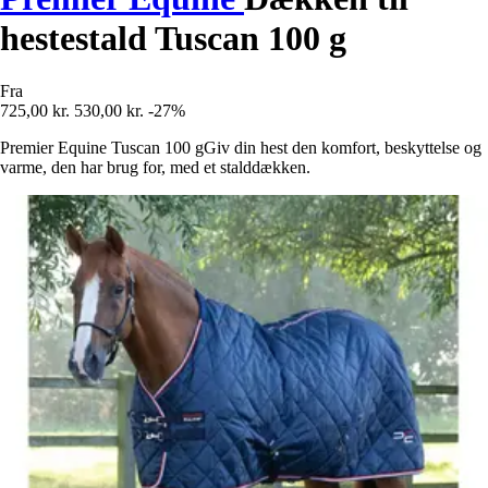
hestestald Tuscan 100 g
Fra
725,00 kr.
530,00 kr.
-27%
Premier Equine Tuscan 100 gGiv din hest den komfort, beskyttelse og
varme, den har brug for, med et stalddækken.