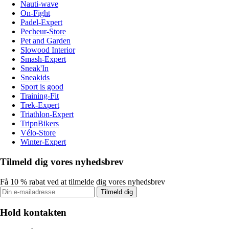
Nauti-wave
On-Fight
Padel-Expert
Pecheur-Store
Pet and Garden
Slowood Interior
Smash-Expert
Sneak'In
Sneakids
Sport is good
Training-Fit
Trek-Expert
Triathlon-Expert
TripnBikers
Vélo-Store
Winter-Expert
Tilmeld dig vores nyhedsbrev
Få 10 % rabat ved at tilmelde dig vores nyhedsbrev
Tilmeld dig
Hold kontakten