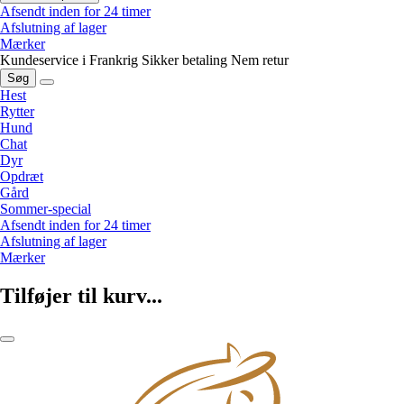
Afsendt inden for 24 timer
Afslutning af lager
Mærker
Kundeservice i Frankrig
Sikker betaling
Nem retur
Søg
Hest
Rytter
Hund
Chat
Dyr
Opdræt
Gård
Sommer-special
Afsendt inden for 24 timer
Afslutning af lager
Mærker
Tilføjer til kurv...