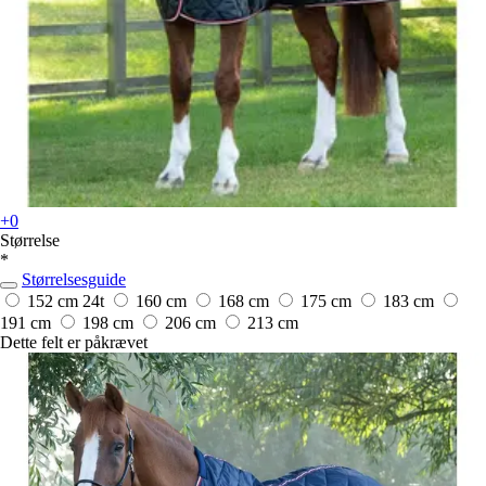
+0
Størrelse
*
Størrelsesguide
152 cm
24t
160 cm
168 cm
175 cm
183 cm
191 cm
198 cm
206 cm
213 cm
Dette felt er påkrævet