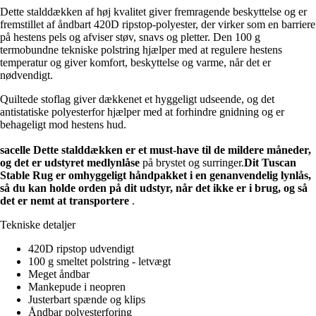
Dette stalddækken af høj kvalitet giver fremragende beskyttelse og er
fremstillet af åndbart 420D ripstop-polyester, der virker som en barriere
på hestens pels og afviser støv, snavs og pletter. Den 100 g
termobundne tekniske polstring hjælper med at regulere hestens
temperatur og giver komfort, beskyttelse og varme, når det er
nødvendigt.
Quiltede stoflag giver dækkenet et hyggeligt udseende, og det
antistatiske polyesterfor hjælper med at forhindre gnidning og er
behageligt mod hestens hud.
sacelle Dette stalddækken er et must-have til de mildere måneder,
og det er udstyret med
lynlåse
på brystet og surringer.
Dit Tuscan
Stable Rug er omhyggeligt håndpakket i en genanvendelig lynlås,
så du kan holde orden på dit udstyr, når det ikke er i brug, og så
det er nemt at transportere
.
Tekniske detaljer
420D ripstop udvendigt
100 g smeltet polstring - letvægt
Meget åndbar
Mankepude i neopren
Justerbart spænde og klips
Åndbar polyesterforing