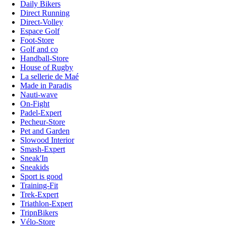
Daily Bikers
Direct Running
Direct-Volley
Espace Golf
Foot-Store
Golf and co
Handball-Store
House of Rugby
La sellerie de Maé
Made in Paradis
Nauti-wave
On-Fight
Padel-Expert
Pecheur-Store
Pet and Garden
Slowood Interior
Smash-Expert
Sneak'In
Sneakids
Sport is good
Training-Fit
Trek-Expert
Triathlon-Expert
TripnBikers
Vélo-Store