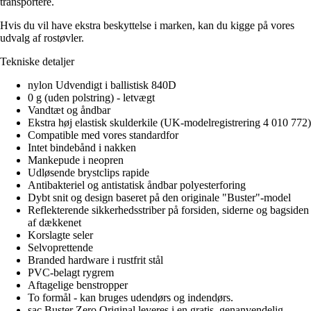
transportere.
Hvis du vil have ekstra beskyttelse i marken, kan du kigge på vores
udvalg af rostøvler.
Tekniske detaljer
nylon Udvendigt i ballistisk 840D
0 g (uden polstring) - letvægt
Vandtæt og åndbar
Ekstra høj elastisk skulderkile (UK-modelregistrering 4 010 772)
Compatible med vores standardfor
Intet bindebånd i nakken
Mankepude i neopren
Udløsende brystclips rapide
Antibakteriel og antistatisk åndbar polyesterforing
Dybt snit og design baseret på den originale "Buster"-model
Reflekterende sikkerhedsstriber på forsiden, siderne og bagsiden
af dækkenet
Korslagte seler
Selvoprettende
Branded hardware i rustfrit stål
PVC-belagt rygrem
Aftagelige benstropper
To formål - kan bruges udendørs og indendørs.
sac Buster Zero Original leveres i en gratis, genanvendelig