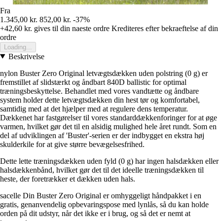
Fra
1.345,00 kr.
852,00 kr.
-37%
+42,60 kr.
gives til din naeste ordre
Krediteres efter bekraeftelse af din
ordre
Loading...
Beskrivelse
nylon Buster Zero Original letvægtsdækken uden polstring (0 g) er
fremstillet af slidstærkt og åndbart 840D ballistic for optimal
træningsbeskyttelse. Behandlet med vores vandtætte og åndbare
system holder dette letvægtsdækken din hest tør og komfortabel,
samtidig med at det hjælper med at regulere dens temperatur.
Dækkenet har fastgørelser til vores standarddækkenforinger for at øge
varmen, hvilket gør det til en alsidig mulighed hele året rundt. Som en
del af udviklingen af 'Buster'-serien er der indbygget en ekstra høj
skulderkile for at give større bevægelsesfrihed.
Dette lette træningsdækken uden fyld (0 g) har ingen halsdækken eller
halsdækkenbånd, hvilket gør det til det ideelle træningsdækken til
heste, der foretrækker et dækken uden hals.
sacelle Din Buster Zero Original er omhyggeligt håndpakket i en
gratis, genanvendelig opbevaringspose med lynlås, så du kan holde
orden på dit udstyr, når det ikke er i brug, og så det er nemt at