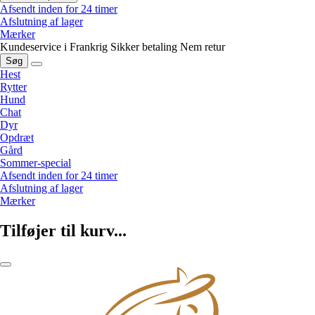
Afsendt inden for 24 timer
Afslutning af lager
Mærker
Kundeservice i Frankrig
Sikker betaling
Nem retur
Søg
Hest
Rytter
Hund
Chat
Dyr
Opdræt
Gård
Sommer-special
Afsendt inden for 24 timer
Afslutning af lager
Mærker
Tilføjer til kurv...