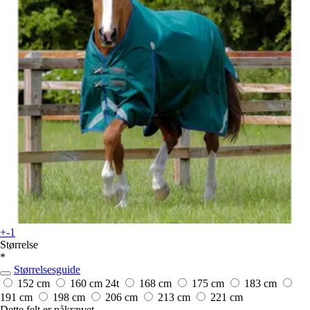
+-1
Størrelse
*
Størrelsesguide
152 cm
160 cm
24t
168 cm
175 cm
183 cm
191 cm
198 cm
206 cm
213 cm
221 cm
Dette felt er påkrævet