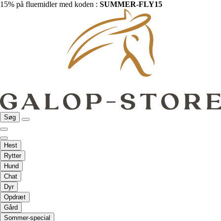
15% på fluemidler med koden :
SUMMER-FLY15
Søg
Hest
Rytter
Hund
Chat
Dyr
Opdræt
Gård
Sommer-special