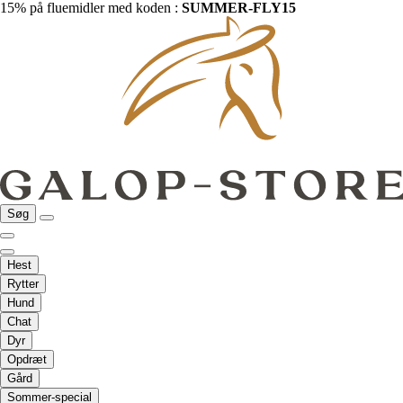
15% på fluemidler med koden :
SUMMER-FLY15
Søg
Hest
Rytter
Hund
Chat
Dyr
Opdræt
Gård
Sommer-special