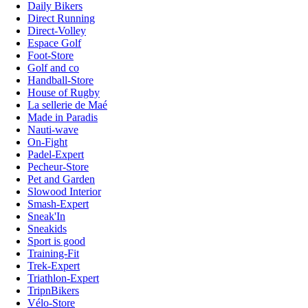
Daily Bikers
Direct Running
Direct-Volley
Espace Golf
Foot-Store
Golf and co
Handball-Store
House of Rugby
La sellerie de Maé
Made in Paradis
Nauti-wave
On-Fight
Padel-Expert
Pecheur-Store
Pet and Garden
Slowood Interior
Smash-Expert
Sneak'In
Sneakids
Sport is good
Training-Fit
Trek-Expert
Triathlon-Expert
TripnBikers
Vélo-Store