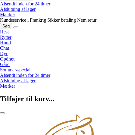
Afsendt inden for 24 timer
Afslutning af lager
Mærker
Kundeservice i Frankrig
Sikker betaling
Nem retur
Søg
Hest
Rytter
Hund
Chat
Dyr
Opdræt
Gård
Sommer-special
Afsendt inden for 24 timer
Afslutning af lager
Mærker
Tilføjer til kurv...