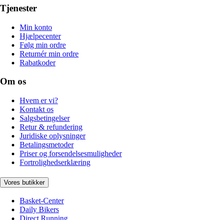
Tjenester
Min konto
Hjælpecenter
Følg min ordre
Returnér min ordre
Rabatkoder
Om os
Hvem er vi?
Kontakt os
Salgsbetingelser
Retur & refundering
Juridiske oplysninger
Betalingsmetoder
Priser og forsendelsesmuligheder
Fortrolighedserklæring
Vores butikker
Basket-Center
Daily Bikers
Direct Running