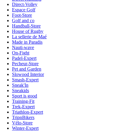
Direct-Volley
Espace Golf
Foot-Store
Golf and co
Handball-Store
House of Rugby
La sellerie de Maé
Made in Paradis
Nauti-wave
On-Fight
Padel-Expert
Pecheur-Store
Pet and Garden
Slowood Interior
Smash-Expert
Sneak'In
Sneakids
Sport is good
Training-Fit
Trek-Expert
Triathlon-Expert
TripnBikers
Vélo-Store
Winter-Expert