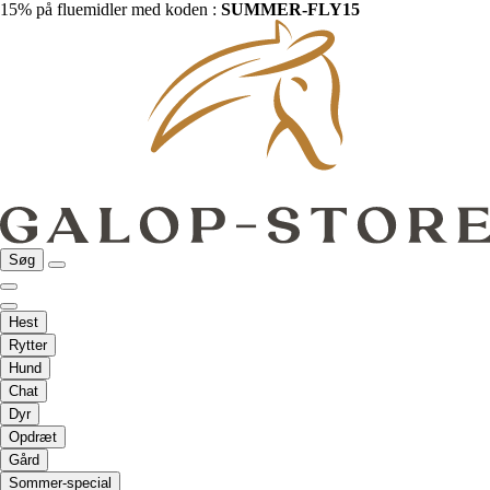
15% på fluemidler med koden :
SUMMER-FLY15
Søg
Hest
Rytter
Hund
Chat
Dyr
Opdræt
Gård
Sommer-special