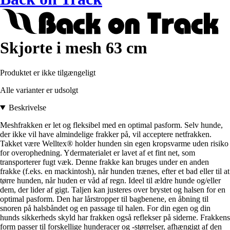
Skjorte i mesh 63 cm
Produktet er ikke tilgængeligt
Alle varianter er udsolgt
Beskrivelse
Meshfrakken er let og fleksibel med en optimal pasform. Selv hunde,
der ikke vil have almindelige frakker på, vil acceptere netfrakken.
Takket være Welltex® holder hunden sin egen kropsvarme uden risiko
for overophedning. Ydermaterialet er lavet af et fint net, som
transporterer fugt væk. Denne frakke kan bruges under en anden
frakke (f.eks. en mackintosh), når hunden trænes, efter et bad eller til at
tørre hunden, når huden er våd af regn. Ideel til ældre hunde og/eller
dem, der lider af gigt. Taljen kan justeres over brystet og halsen for en
optimal pasform. Den har lårstropper til bagbenene, en åbning til
snoren på halsbåndet og en passage til halen. For din egen og din
hunds sikkerheds skyld har frakken også reflekser på siderne. Frakkens
form passer til forskellige hunderacer og -størrelser, afhængigt af den