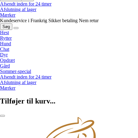
Afsendt inden for 24 timer
Afslutning af lager
Mærker
Kundeservice i Frankrig
Sikker betaling
Nem retur
Søg
Hest
Rytter
Hund
Chat
Dyr
Opdræt
Gård
Sommer-special
Afsendt inden for 24 timer
Afslutning af lager
Mærker
Tilføjer til kurv...