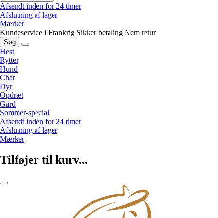
Afsendt inden for 24 timer
Afslutning af lager
Mærker
Kundeservice i Frankrig
Sikker betaling
Nem retur
Søg
Hest
Rytter
Hund
Chat
Dyr
Opdræt
Gård
Sommer-special
Afsendt inden for 24 timer
Afslutning af lager
Mærker
Tilføjer til kurv...