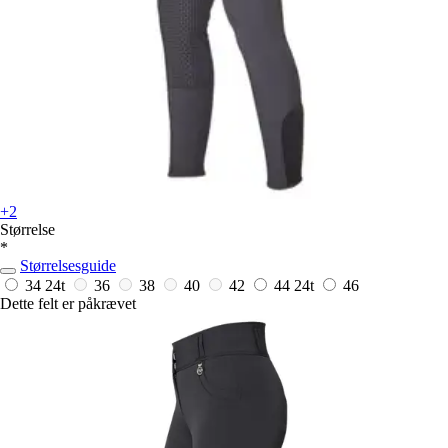
+2
Størrelse
*
Størrelsesguide
34
24t
36
38
40
42
44
24t
46
Dette felt er påkrævet