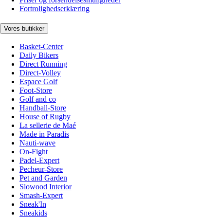
Fortrolighedserklæring
Vores butikker
Basket-Center
Daily Bikers
Direct Running
Direct-Volley
Espace Golf
Foot-Store
Golf and co
Handball-Store
House of Rugby
La sellerie de Maé
Made in Paradis
Nauti-wave
On-Fight
Padel-Expert
Pecheur-Store
Pet and Garden
Slowood Interior
Smash-Expert
Sneak'In
Sneakids