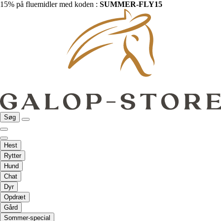
15% på fluemidler med koden :
SUMMER-FLY15
Søg
Hest
Rytter
Hund
Chat
Dyr
Opdræt
Gård
Sommer-special