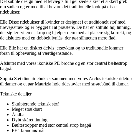
Det subtile design med et letvægts full gel-sæde sikrer et sikkert greb
om sadlen og er med til at bevare det traditionelle look på disse
ridebukser.
Elle Disse ridebukser til kvinder er designet i et traditionelt stof med
firevejsstræk og er bygget til at præstere. De har en stilfuld høj linning,
der støtter rytterens krop og hjælper dem med at placere sig korrekt, og
de afsluttes med en dobbelt lynlås, der gør silhuetten mere flad.
Elle Elle har en diskret delvis jerseykant og to traditionelle lommer
foran til opbevaring af værdigenstande.
Afsluttet med vores ikoniske PE-broche og en stor central bæltestrop
bagpå.
Sophia Sæt dine ridebukser sammen med vores Arclos tekniske ridetop
til damer og et par Maurizia høje ridestøvler med snørebånd til damer.
Tekniske detaljer
Skulpterende teknisk stof
Meget strækbart
Åndbar
Dybt skåret linning
Bæltestropper med stor central strop bagpå
PE"-branding-nål