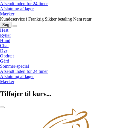
Afsendt inden for 24 timer
Afslutning af lager
Mærker
Kundeservice i Frankrig
Sikker betaling
Nem retur
Søg
Hest
Rytter
Hund
Chat
Dyr
Opdræt
Gård
Sommer-special
Afsendt inden for 24 timer
Afslutning af lager
Mærker
Tilføjer til kurv...