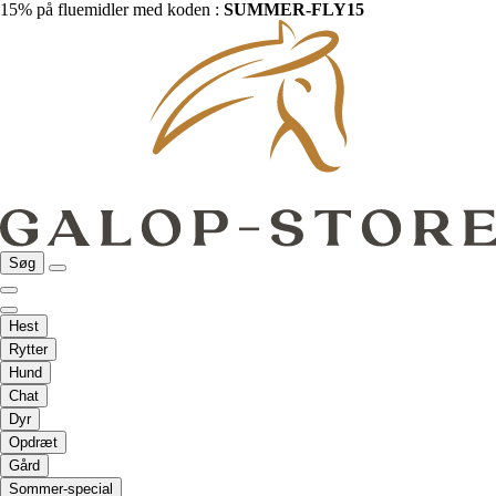
15% på fluemidler med koden :
SUMMER-FLY15
Søg
Hest
Rytter
Hund
Chat
Dyr
Opdræt
Gård
Sommer-special