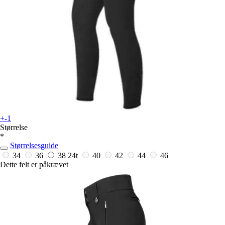
+-1
Størrelse
*
Størrelsesguide
34
36
38
24t
40
42
44
46
Dette felt er påkrævet