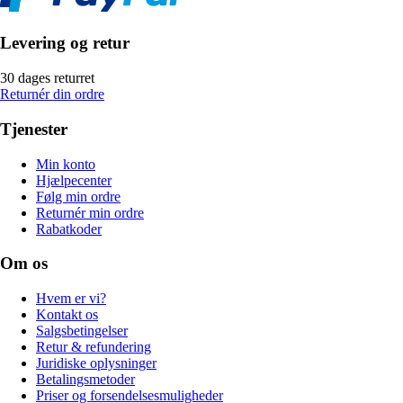
Levering og retur
30 dages returret
Returnér din ordre
Tjenester
Min konto
Hjælpecenter
Følg min ordre
Returnér min ordre
Rabatkoder
Om os
Hvem er vi?
Kontakt os
Salgsbetingelser
Retur & refundering
Juridiske oplysninger
Betalingsmetoder
Priser og forsendelsesmuligheder