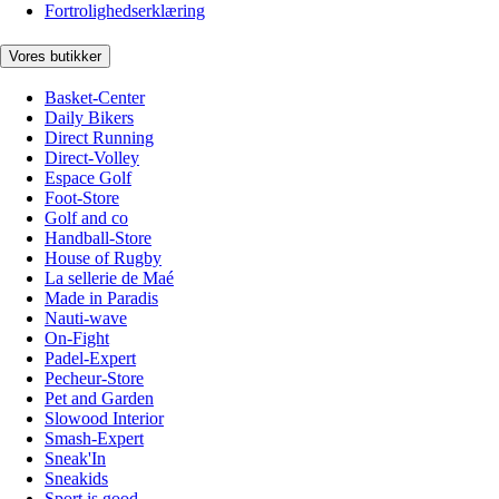
Fortrolighedserklæring
Vores butikker
Basket-Center
Daily Bikers
Direct Running
Direct-Volley
Espace Golf
Foot-Store
Golf and co
Handball-Store
House of Rugby
La sellerie de Maé
Made in Paradis
Nauti-wave
On-Fight
Padel-Expert
Pecheur-Store
Pet and Garden
Slowood Interior
Smash-Expert
Sneak'In
Sneakids
Sport is good