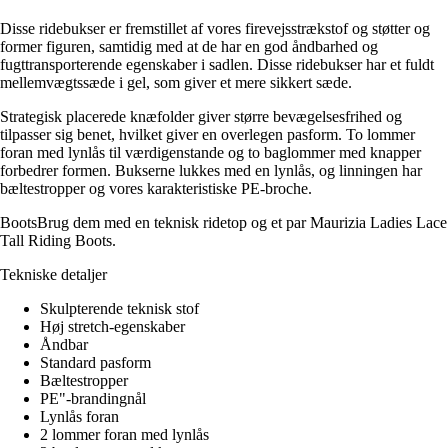
Disse ridebukser er fremstillet af vores firevejsstrækstof og støtter og
former figuren, samtidig med at de har en god åndbarhed og
fugttransporterende egenskaber i sadlen. Disse ridebukser har et fuldt
mellemvægtssæde i gel, som giver et mere sikkert sæde.
Strategisk placerede knæfolder giver større bevægelsesfrihed og
tilpasser sig benet, hvilket giver en overlegen pasform. To lommer
foran med lynlås til værdigenstande og to baglommer med knapper
forbedrer formen. Bukserne lukkes med en lynlås, og linningen har
bæltestropper og vores karakteristiske PE-broche.
BootsBrug dem med en teknisk ridetop og et par Maurizia Ladies Lace
Tall Riding Boots.
Tekniske detaljer
Skulpterende teknisk stof
Høj stretch-egenskaber
Åndbar
Standard pasform
Bæltestropper
PE"-brandingnål
Lynlås foran
2 lommer foran med lynlås