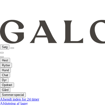
Søg
Hest
Rytter
Hund
Chat
Dyr
Opdræt
Gård
Sommer-special
Afsendt inden for 24 timer
Afslutning af lager