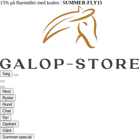
15% på fluemidler med koden :
SUMMER-FLY15
Søg
Hest
Rytter
Hund
Chat
Dyr
Opdræt
Gård
Sommer-special