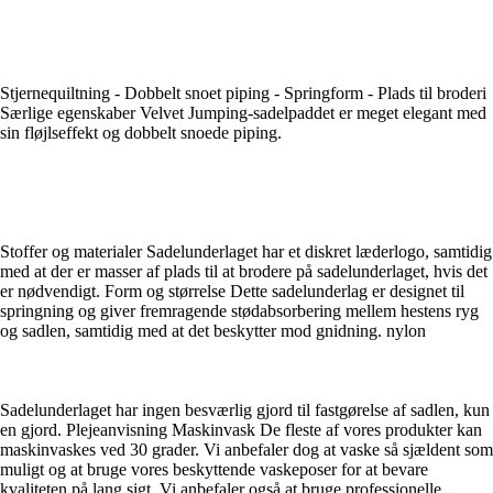
Stjernequiltning - Dobbelt snoet piping - Springform - Plads til broderi
Særlige egenskaber Velvet Jumping-sadelpaddet er meget elegant med
sin fløjlseffekt og dobbelt snoede piping.
Stoffer og materialer Sadelunderlaget har et diskret læderlogo, samtidig
med at der er masser af plads til at brodere på sadelunderlaget, hvis det
er nødvendigt. Form og størrelse Dette sadelunderlag er designet til
springning og giver fremragende stødabsorbering mellem hestens ryg
og sadlen, samtidig med at det beskytter mod gnidning. nylon
Sadelunderlaget har ingen besværlig gjord til fastgørelse af sadlen, kun
en gjord. Plejeanvisning Maskinvask De fleste af vores produkter kan
maskinvaskes ved 30 grader. Vi anbefaler dog at vaske så sjældent som
muligt og at bruge vores beskyttende vaskeposer for at bevare
kvaliteten på lang sigt. Vi anbefaler også at bruge professionelle