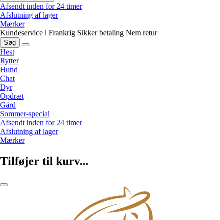
Afsendt inden for 24 timer
Afslutning af lager
Mærker
Kundeservice i Frankrig
Sikker betaling
Nem retur
Søg
Hest
Rytter
Hund
Chat
Dyr
Opdræt
Gård
Sommer-special
Afsendt inden for 24 timer
Afslutning af lager
Mærker
Tilføjer til kurv...