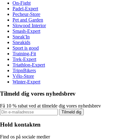
On-Fight
Padel-Expert
Pecheur-Store
Pet and Garden
Slowood Interior
Smash-Expert
Sneak'In
Sneakids
Sport is good
Training-Fit
Trek-Expert
Triathlon-Expert
TripnBikers
Vélo-Store
Winter-Expert
Tilmeld dig vores nyhedsbrev
Få 10 % rabat ved at tilmelde dig vores nyhedsbrev
Tilmeld dig
Hold kontakten
Find os på sociale medier