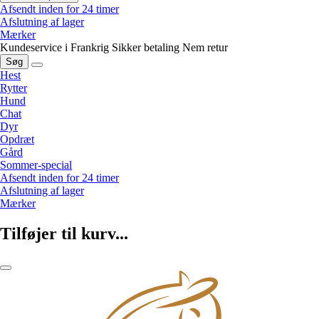
Afsendt inden for 24 timer
Afslutning af lager
Mærker
Kundeservice i Frankrig
Sikker betaling
Nem retur
Søg
Hest
Rytter
Hund
Chat
Dyr
Opdræt
Gård
Sommer-special
Afsendt inden for 24 timer
Afslutning af lager
Mærker
Tilføjer til kurv...