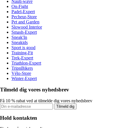
Nauti-wave
On-Fight
Padel-Expert
Pecheur-Store
Pet and Garden
Slowood Interior
Smash-Expert
Sneak'In
Sneakids
Sport is good
Training-Fit
Trek-Expert
Triathlon-Expert
TripnBikers
Vélo-Store
Winter-Expert
Tilmeld dig vores nyhedsbrev
Få 10 % rabat ved at tilmelde dig vores nyhedsbrev
Tilmeld dig
Hold kontakten