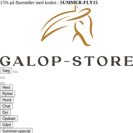
15% på fluemidler med koden :
SUMMER-FLY15
Søg
Hest
Rytter
Hund
Chat
Dyr
Opdræt
Gård
Sommer-special