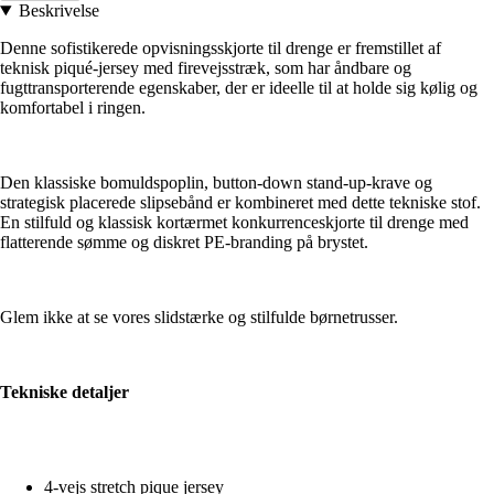
Beskrivelse
Denne sofistikerede opvisningsskjorte til drenge er fremstillet af
teknisk piqué-jersey med firevejsstræk, som har åndbare og
fugttransporterende egenskaber, der er ideelle til at holde sig kølig og
komfortabel i ringen.
Den klassiske bomuldspoplin, button-down stand-up-krave og
strategisk placerede slipsebånd er kombineret med dette tekniske stof.
En stilfuld og klassisk kortærmet konkurrenceskjorte til drenge med
flatterende sømme og diskret PE-branding på brystet.
Glem ikke at se vores slidstærke og stilfulde børnetrusser.
Tekniske detaljer
4-vejs stretch pique jersey