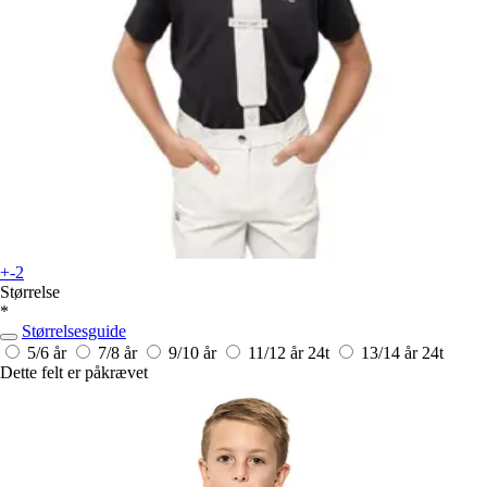
+-2
Størrelse
*
Størrelsesguide
5/6 år
7/8 år
9/10 år
11/12 år
24t
13/14 år
24t
Dette felt er påkrævet