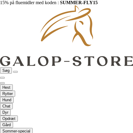
15% på fluemidler med koden :
SUMMER-FLY15
Søg
Hest
Rytter
Hund
Chat
Dyr
Opdræt
Gård
Sommer-special