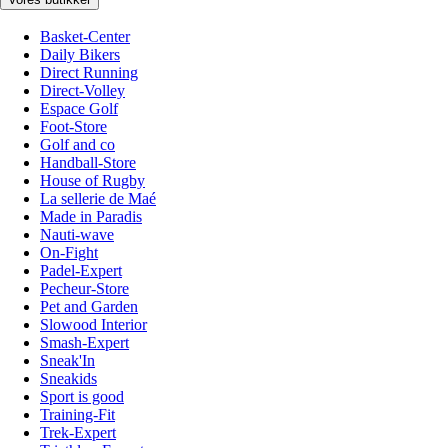
Basket-Center
Daily Bikers
Direct Running
Direct-Volley
Espace Golf
Foot-Store
Golf and co
Handball-Store
House of Rugby
La sellerie de Maé
Made in Paradis
Nauti-wave
On-Fight
Padel-Expert
Pecheur-Store
Pet and Garden
Slowood Interior
Smash-Expert
Sneak'In
Sneakids
Sport is good
Training-Fit
Trek-Expert