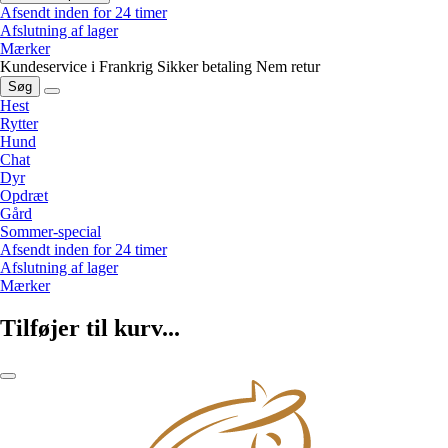
Afsendt inden for 24 timer
Afslutning af lager
Mærker
Kundeservice i Frankrig
Sikker betaling
Nem retur
Søg
Hest
Rytter
Hund
Chat
Dyr
Opdræt
Gård
Sommer-special
Afsendt inden for 24 timer
Afslutning af lager
Mærker
Tilføjer til kurv...