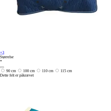
+3
Størrelse
*
90 cm
100 cm
110 cm
115 cm
Dette felt er påkrævet