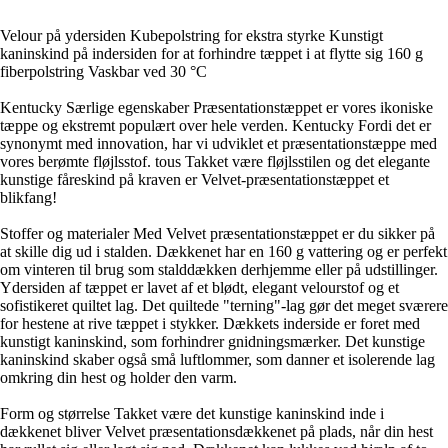
Velour på ydersiden Kubepolstring for ekstra styrke Kunstigt
kaninskind på indersiden for at forhindre tæppet i at flytte sig 160 g
fiberpolstring Vaskbar ved 30 °C
Kentucky Særlige egenskaber Præsentationstæppet er vores ikoniske
tæppe og ekstremt populært over hele verden. Kentucky Fordi det er
synonymt med innovation, har vi udviklet et præsentationstæppe med
vores berømte fløjlsstof. tous Takket være fløjlsstilen og det elegante
kunstige fåreskind på kraven er Velvet-præsentationstæppet et
blikfang!
Stoffer og materialer Med Velvet præsentationstæppet er du sikker på
at skille dig ud i stalden. Dækkenet har en 160 g vattering og er perfekt
om vinteren til brug som stalddækken derhjemme eller på udstillinger.
Ydersiden af tæppet er lavet af et blødt, elegant velourstof og et
sofistikeret quiltet lag. Det quiltede "terning"-lag gør det meget sværere
for hestene at rive tæppet i stykker. Dækkets inderside er foret med
kunstigt kaninskind, som forhindrer gnidningsmærker. Det kunstige
kaninskind skaber også små luftlommer, som danner et isolerende lag
omkring din hest og holder den varm.
Form og størrelse Takket være det kunstige kaninskind inde i
dækkenet bliver Velvet præsentationsdækkenet på plads, når din hest