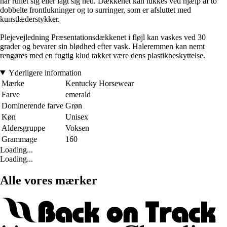
har rullet sig eller lagt sig ned. Dækkenet kan lukkes ved hjælp af to
dobbelte frontlukninger og to surringer, som er afsluttet med
kunstlæderstykker.
Plejevejledning Præsentationsdækkenet i fløjl kan vaskes ved 30
grader og bevarer sin blødhed efter vask. Haleremmen kan nemt
rengøres med en fugtig klud takket være dens plastikbeskyttelse.
Yderligere information
Mærke
Kentucky Horsewear
Farve
emerald
Dominerende farve
Grøn
Køn
Unisex
Aldersgruppe
Voksen
Grammage
160
Loading...
Loading...
Alle vores mærker