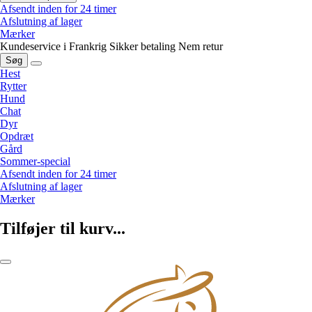
Afsendt inden for 24 timer
Afslutning af lager
Mærker
Kundeservice i Frankrig
Sikker betaling
Nem retur
Søg
Hest
Rytter
Hund
Chat
Dyr
Opdræt
Gård
Sommer-special
Afsendt inden for 24 timer
Afslutning af lager
Mærker
Tilføjer til kurv...