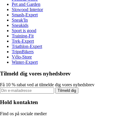
Pet and Garden
Slowood Interior
Smash-Expert
Sneak'In
Sneakids
Sport is good
Training-Fit
Trek-Expert
Triathlon-Expert
TripnBikers
Vélo-Store
Winter-Expert
Tilmeld dig vores nyhedsbrev
Få 10 % rabat ved at tilmelde dig vores nyhedsbrev
Tilmeld dig
Hold kontakten
Find os på sociale medier