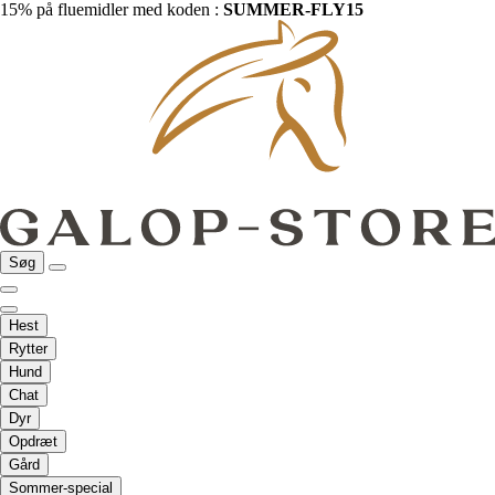
15% på fluemidler med koden :
SUMMER-FLY15
Søg
Hest
Rytter
Hund
Chat
Dyr
Opdræt
Gård
Sommer-special