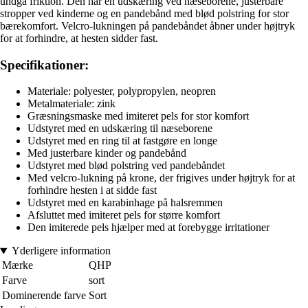
undgå friktion. Den har en udskæring ved næseborene, justerbare
stropper ved kinderne og en pandebånd med blød polstring for stor
bærekomfort. Velcro-lukningen på pandebåndet åbner under højtryk
for at forhindre, at hesten sidder fast.
Specifikationer:
Materiale: polyester, polypropylen, neopren
Metalmateriale: zink
Græsningsmaske med imiteret pels for stor komfort
Udstyret med en udskæring til næseborene
Udstyret med en ring til at fastgøre en longe
Med justerbare kinder og pandebånd
Udstyret med blød polstring ved pandebåndet
Med velcro-lukning på krone, der frigives under højtryk for at
forhindre hesten i at sidde fast
Udstyret med en karabinhage på halsremmen
Afsluttet med imiteret pels for større komfort
Den imiterede pels hjælper med at forebygge irritationer
Yderligere information
Mærke
QHP
Farve
sort
Dominerende farve
Sort