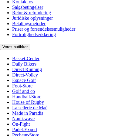
Kontakt os
Salgsbetingelser
Retur & refundering
Juridiske oplysninger
Betalingsmetoder
Priser og forsendelsesmuligheder
Fortrolighedserklæring
Vores butikker
Basket-Center
Daily Bikers
Direct Running
Direct-Volley
Espace Golf
Foot-Store
Golf and co
Handball-Store
House of Rugby
La sellerie de Maé
Made in Paradis
Nauti-wave
On-Fight
Padel-Expert
Pecheur-Store