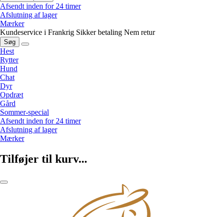
Afsendt inden for 24 timer
Afslutning af lager
Mærker
Kundeservice i Frankrig
Sikker betaling
Nem retur
Søg
Hest
Rytter
Hund
Chat
Dyr
Opdræt
Gård
Sommer-special
Afsendt inden for 24 timer
Afslutning af lager
Mærker
Tilføjer til kurv...