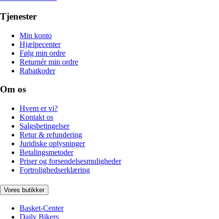
Tjenester
Min konto
Hjælpecenter
Følg min ordre
Returnér min ordre
Rabatkoder
Om os
Hvem er vi?
Kontakt os
Salgsbetingelser
Retur & refundering
Juridiske oplysninger
Betalingsmetoder
Priser og forsendelsesmuligheder
Fortrolighedserklæring
Vores butikker
Basket-Center
Daily Bikers