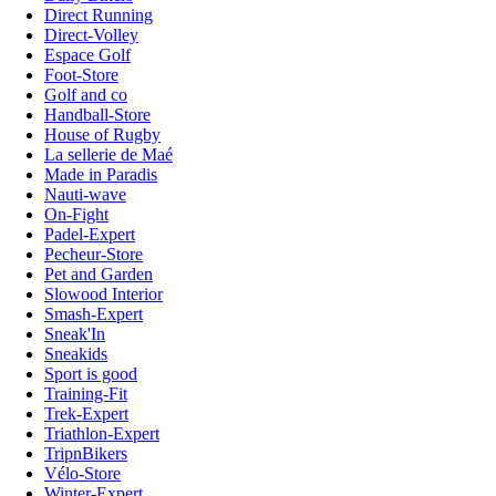
Direct Running
Direct-Volley
Espace Golf
Foot-Store
Golf and co
Handball-Store
House of Rugby
La sellerie de Maé
Made in Paradis
Nauti-wave
On-Fight
Padel-Expert
Pecheur-Store
Pet and Garden
Slowood Interior
Smash-Expert
Sneak'In
Sneakids
Sport is good
Training-Fit
Trek-Expert
Triathlon-Expert
TripnBikers
Vélo-Store
Winter-Expert