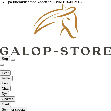
15% på fluemidler med koden :
SUMMER-FLY15
Søg
Hest
Rytter
Hund
Chat
Dyr
Opdræt
Gård
Sommer-special