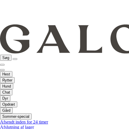
Søg
Hest
Rytter
Hund
Chat
Dyr
Opdræt
Gård
Sommer-special
Afsendt inden for 24 timer
Afslutning af lager