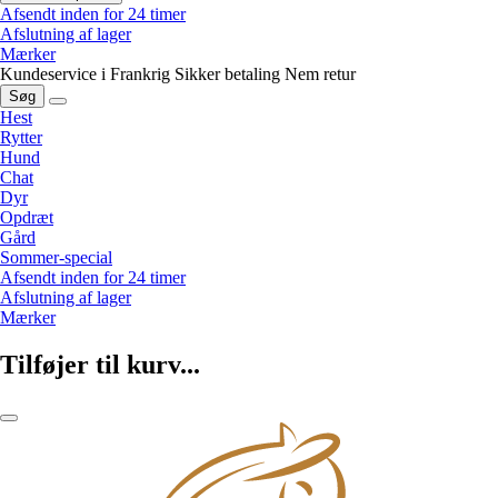
Afsendt inden for 24 timer
Afslutning af lager
Mærker
Kundeservice i Frankrig
Sikker betaling
Nem retur
Søg
Hest
Rytter
Hund
Chat
Dyr
Opdræt
Gård
Sommer-special
Afsendt inden for 24 timer
Afslutning af lager
Mærker
Tilføjer til kurv...