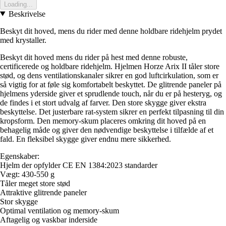
Loading...
Beskrivelse
Beskyt dit hoved, mens du rider med denne holdbare ridehjelm prydet
med krystaller.
Beskyt dit hoved mens du rider på hest med denne robuste,
certificerede og holdbare ridehjelm. Hjelmen Horze Arix II tåler store
stød, og dens ventilationskanaler sikrer en god luftcirkulation, som er
så vigtig for at føle sig komfortabelt beskyttet. De glitrende paneler på
hjelmens yderside giver et sprudlende touch, når du er på hesteryg, og
de findes i et stort udvalg af farver. Den store skygge giver ekstra
beskyttelse. Det justerbare rat-system sikrer en perfekt tilpasning til din
kropsform. Den memory-skum placeres omkring dit hoved på en
behagelig måde og giver den nødvendige beskyttelse i tilfælde af et
fald. En fleksibel skygge giver endnu mere sikkerhed.
Egenskaber:
Hjelm der opfylder CE EN 1384:2023 standarder
Vægt: 430-550 g
Tåler meget store stød
Attraktive glitrende paneler
Stor skygge
Optimal ventilation og memory-skum
Aftagelig og vaskbar inderside