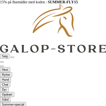
15% på fluemidler med koden :
SUMMER-FLY15
Søg
Hest
Rytter
Hund
Chat
Dyr
Opdræt
Gård
Sommer-special