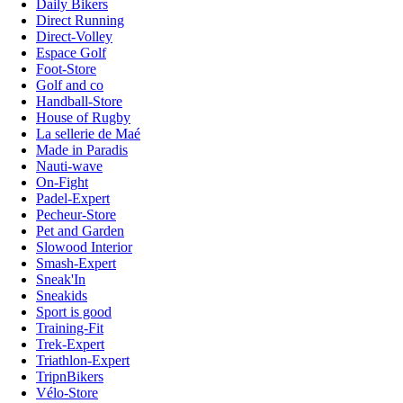
Daily Bikers
Direct Running
Direct-Volley
Espace Golf
Foot-Store
Golf and co
Handball-Store
House of Rugby
La sellerie de Maé
Made in Paradis
Nauti-wave
On-Fight
Padel-Expert
Pecheur-Store
Pet and Garden
Slowood Interior
Smash-Expert
Sneak'In
Sneakids
Sport is good
Training-Fit
Trek-Expert
Triathlon-Expert
TripnBikers
Vélo-Store