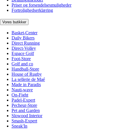
Priser og forsendelsesmuligheder
Fortrolighedserklæring
Vores butikker
Basket-Center
Daily Bikers
Direct Running
Direct-Volley
Espace Golf
Foot-Store
Golf and co
Handball-Store
House of Rugby
La sellerie de Maé
Made in Paradis
Nauti-wave
On-Fight
Padel-Expert
Pecheur-Store
Pet and Garden
Slowood Interior
Smash-Expert
Sneak'In