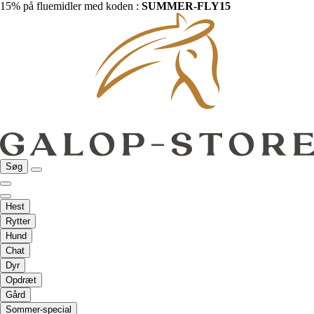
15% på fluemidler med koden :
SUMMER-FLY15
Søg
Hest
Rytter
Hund
Chat
Dyr
Opdræt
Gård
Sommer-special