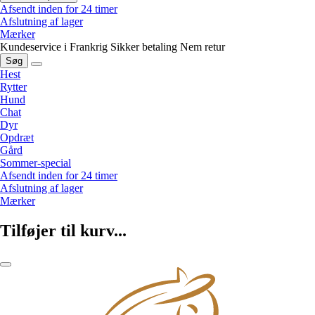
Afsendt inden for 24 timer
Afslutning af lager
Mærker
Kundeservice i Frankrig
Sikker betaling
Nem retur
Søg
Hest
Rytter
Hund
Chat
Dyr
Opdræt
Gård
Sommer-special
Afsendt inden for 24 timer
Afslutning af lager
Mærker
Tilføjer til kurv...