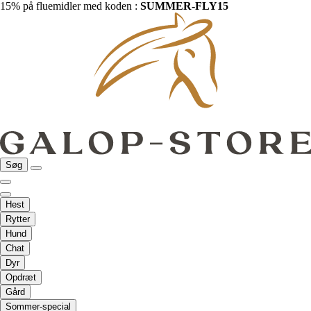
15% på fluemidler med koden :
SUMMER-FLY15
Søg
Hest
Rytter
Hund
Chat
Dyr
Opdræt
Gård
Sommer-special