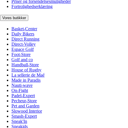
Priser og forsendelsesmuligheder
Fortrolighedserklæring
Vores butikker
Basket-Center
Daily Bikers
Direct Running
Direct-Volley
Espace Golf
Foot-Store
Golf and co
Handball-Store
House of Rugby
La sellerie de Maé
Made in Paradis
Nauti-wave
On-Fight
Padel-Expert
Pecheur-Store
Pet and Garden
Slowood Interior
Smash-Expert
Sneak'In
Sneakids