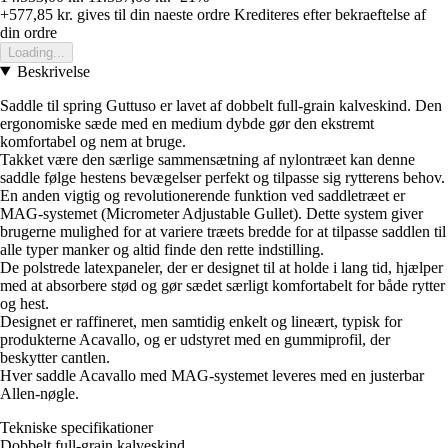
+577,85 kr.
gives til din naeste ordre
Krediteres efter bekraeftelse af
din ordre
Loading...
Beskrivelse
Saddle til spring Guttuso er lavet af dobbelt full-grain kalveskind. Den
ergonomiske sæde med en medium dybde gør den ekstremt
komfortabel og nem at bruge.
Takket være den særlige sammensætning af nylontræet kan denne
saddle følge hestens bevægelser perfekt og tilpasse sig rytterens behov.
En anden vigtig og revolutionerende funktion ved saddletræet er
MAG-systemet (Micrometer Adjustable Gullet). Dette system giver
brugerne mulighed for at variere træets bredde for at tilpasse saddlen til
alle typer manker og altid finde den rette indstilling.
De polstrede latexpaneler, der er designet til at holde i lang tid, hjælper
med at absorbere stød og gør sædet særligt komfortabelt for både rytter
og hest.
Designet er raffineret, men samtidig enkelt og lineært, typisk for
produkterne Acavallo, og er udstyret med en gummiprofil, der
beskytter cantlen.
Hver saddle Acavallo med MAG-systemet leveres med en justerbar
Allen-nøgle.
Tekniske specifikationer
Dobbelt full-grain kalveskind