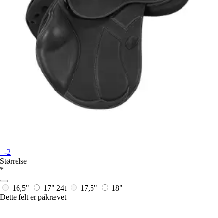
+-2
Størrelse
*
16,5"
17"
24t
17,5"
18"
Dette felt er påkrævet