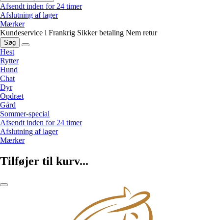
Afsendt inden for 24 timer
Afslutning af lager
Mærker
Kundeservice i Frankrig
Sikker betaling
Nem retur
Søg
Hest
Rytter
Hund
Chat
Dyr
Opdræt
Gård
Sommer-special
Afsendt inden for 24 timer
Afslutning af lager
Mærker
Tilføjer til kurv...