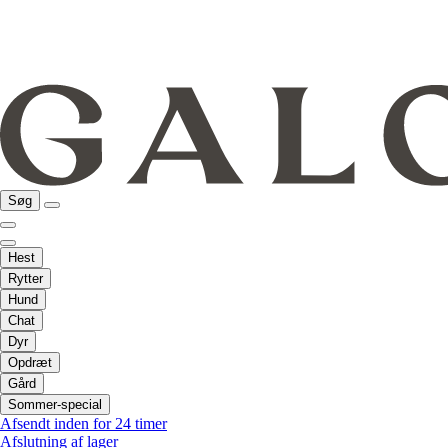
Søg
Hest
Rytter
Hund
Chat
Dyr
Opdræt
Gård
Sommer-special
Afsendt inden for 24 timer
Afslutning af lager