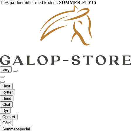
15% på fluemidler med koden :
SUMMER-FLY15
Søg
Hest
Rytter
Hund
Chat
Dyr
Opdræt
Gård
Sommer-special