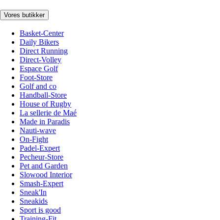
Vores butikker
Basket-Center
Daily Bikers
Direct Running
Direct-Volley
Espace Golf
Foot-Store
Golf and co
Handball-Store
House of Rugby
La sellerie de Maé
Made in Paradis
Nauti-wave
On-Fight
Padel-Expert
Pecheur-Store
Pet and Garden
Slowood Interior
Smash-Expert
Sneak'In
Sneakids
Sport is good
Training-Fit