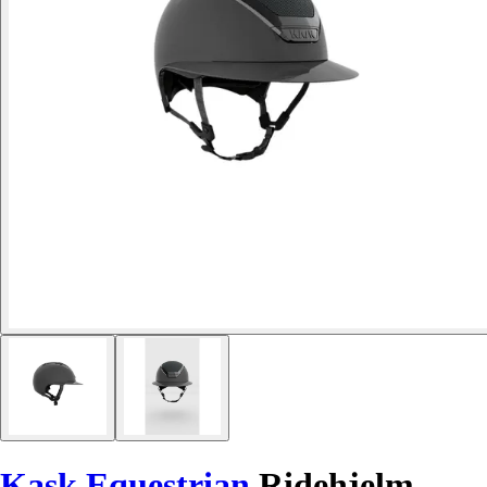
Kask Equestrian
Ridehjelm