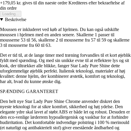
+179,05 kr.
gives til din naeste ordre
Krediteres efter bekraeftelse af
din ordre
Loading...
Beskrivelse
Moussen er inkluderet ved køb af hjelmen. Du kan også udskifte
moussen i hjelmen med en anden senere. Skallerne 1 passer til
mousserne 53 til 56, skallerne 2 til mousserne fra 57 til 59 og skallerne
3 til mousserne fra 60 til 63.
Det er tid til, at de lange timer med træning forvandles til et kort øjeblik
fyldt med spænding. Og med sin unikke evne til at reflektere lys og sit
look, der tiltrækker alle blikke, fanger Star Lady Pure Shine dette
uforglemmelige øjeblik perfekt. Italiensk teknologi, materialer af høj
kvalitet: denne hjelm, der kombinerer æstetik, komfort og teknologi,
har alt, hvad du kunne ønske dig.
SPÆNDING GARANTERET
Den helt nye Star Lady Pure Shine Chrome anvender diskret den
nyeste teknologi for at sikre komfort, sikkerhed og høj ydelse. Den
elegante ydre skal lavet af støbt ABS er både let og robust. Desuden er
den eco-venlige læderrem hypoallergenisk og vaskbar for at forhindre
hudirritation. Det komfortable indvendige polstring i 100 % merinould
(et naturligt og antibakterielt stof) giver enestående åndbarhed og