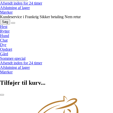
Afsendt inden for 24 timer
Afslutning af lager
Mærker
Kundeservice i Frankrig
Sikker betaling
Nem retur
Søg
Hest
Rytter
Hund
Chat
Dyr
Opdræt
Gård
Sommer-special
Afsendt inden for 24 timer
Afslutning af lager
Mærker
Tilføjer til kurv...