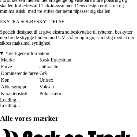
Forbindelsen mellem det aftagelige og vaskbare indre polstring og
skallen forbedres af Click-in-systemet. Dens design er diskret og
minimalistisk, med tre stifter der nemt tilpasser sig skallen.
EKSTRA SOLBESKYTTELSE
Specielt designet til at give ekstra solbeskyttelse til rytteren, beskytter
den brede skygge huden mod UV-stråler og regn, samtidig med at der
sikres maksimal synlighed.
Yderligere information
Mærke
Kask Equestrian
Farve
anthracite
Dominerende farve
Grå
Køn
Unisex
Aldersgruppe
Voksen
Karakteristisk
Polo skærm
Loading...
Loading...
Alle vores mærker