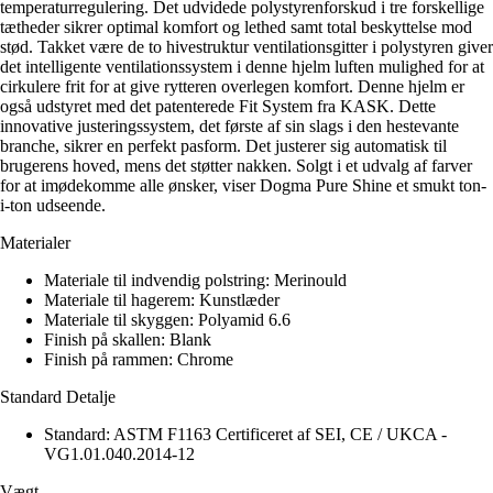
temperaturregulering. Det udvidede polystyrenforskud i tre forskellige
tætheder sikrer optimal komfort og lethed samt total beskyttelse mod
stød. Takket være de to hivestruktur ventilationsgitter i polystyren giver
det intelligente ventilationssystem i denne hjelm luften mulighed for at
cirkulere frit for at give rytteren overlegen komfort. Denne hjelm er
også udstyret med det patenterede Fit System fra KASK. Dette
innovative justeringssystem, det første af sin slags i den hestevante
branche, sikrer en perfekt pasform. Det justerer sig automatisk til
brugerens hoved, mens det støtter nakken. Solgt i et udvalg af farver
for at imødekomme alle ønsker, viser Dogma Pure Shine et smukt ton-
i-ton udseende.
Materialer
Materiale til indvendig polstring: Merinould
Materiale til hagerem: Kunstlæder
Materiale til skyggen: Polyamid 6.6
Finish på skallen: Blank
Finish på rammen: Chrome
Standard Detalje
Standard: ASTM F1163 Certificeret af SEI, CE / UKCA -
VG1.01.040.2014-12
Vægt