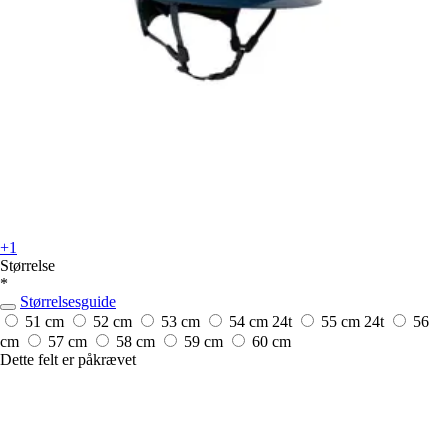
+1
Størrelse
*
Størrelsesguide
51 cm
52 cm
53 cm
54 cm
24t
55 cm
24t
56
cm
57 cm
58 cm
59 cm
60 cm
Dette felt er påkrævet