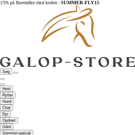
15% på fluemidler med koden :
SUMMER-FLY15
Søg
Hest
Rytter
Hund
Chat
Dyr
Opdræt
Gård
Sommer-special