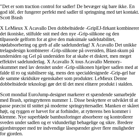
"Det er som traction control for sadler! De bevæger sig bare ikke. En
god idé, der fungerer perfekt med sadler til springning med tæt kontakt.
Scott Brash
X LeMieux X Acavallo Den dobbeltsidede -GripEJ-firkant kombinerer
det ikoniske, stilfulde snit med den nye -Grip-silikone og den
tilpassede gelform for at give den maksimale sadelstabilitet,
stødabsorbering og greb af alle sadelunderlag! X Acavallo Det unikke
trelagsdesign kombinerer -Grip-silikone på oversiden, Blast-skum på
undersiden og Gel på undersiden for at skabe et diskret, men meget
effektivt sadelunderlag. X Acavallo X tous Acavallo Memory-
skummet med lav densitet under -Grip-silikonen hjælper sadlen med at
falde til ro og stabilisere sig, mens den specialdesignede -Grip-gel har
de samme skridsikre egenskaber som produkter. LeMieux Denne
dobbeltsidede teknologi gør det til det mest elitære produkt i stalden.
Scott mondial EuroJump-designet markerer et spændende samarbejde
med Brash, springrytteren nummer 1. Disse beskyttere er udviklet til at
passe præcist til snittet på moderne springryttersadler. Manken er skåret
højt, og ryggen er hævet for at forhindre, at rytterens ben kommer i
klemme. Nye superbløde bambusforinger absorberer og kontrollerer
sveden under sadlen og er vidunderligt behagelige og sikre. Bredere
gjordstropper med tre indvendige låsespænder giver flere muligheder
for gjorden.