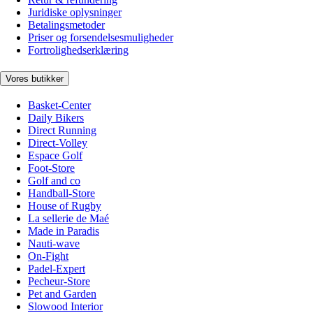
Juridiske oplysninger
Betalingsmetoder
Priser og forsendelsesmuligheder
Fortrolighedserklæring
Vores butikker
Basket-Center
Daily Bikers
Direct Running
Direct-Volley
Espace Golf
Foot-Store
Golf and co
Handball-Store
House of Rugby
La sellerie de Maé
Made in Paradis
Nauti-wave
On-Fight
Padel-Expert
Pecheur-Store
Pet and Garden
Slowood Interior