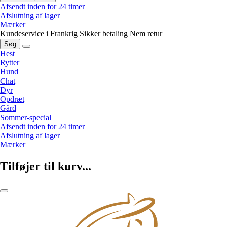
Afsendt inden for 24 timer
Afslutning af lager
Mærker
Kundeservice i Frankrig
Sikker betaling
Nem retur
Søg
Hest
Rytter
Hund
Chat
Dyr
Opdræt
Gård
Sommer-special
Afsendt inden for 24 timer
Afslutning af lager
Mærker
Tilføjer til kurv...