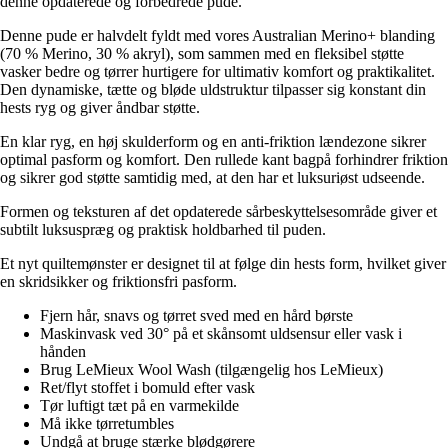
denne opdaterede og forbedrede pude.
Denne pude er halvdelt fyldt med vores Australian Merino+ blanding
(70 % Merino, 30 % akryl), som sammen med en fleksibel støtte
vasker bedre og tørrer hurtigere for ultimativ komfort og praktikalitet.
Den dynamiske, tætte og bløde uldstruktur tilpasser sig konstant din
hests ryg og giver åndbar støtte.
En klar ryg, en høj skulderform og en anti-friktion lændezone sikrer
optimal pasform og komfort. Den rullede kant bagpå forhindrer friktion
og sikrer god støtte samtidig med, at den har et luksuriøst udseende.
Formen og teksturen af det opdaterede sårbeskyttelsesområde giver et
subtilt luksuspræg og praktisk holdbarhed til puden.
Et nyt quiltemønster er designet til at følge din hests form, hvilket giver
en skridsikker og friktionsfri pasform.
Fjern hår, snavs og tørret sved med en hård børste
Maskinvask ved 30° på et skånsomt uldsensur eller vask i
hånden
Brug LeMieux Wool Wash (tilgængelig hos LeMieux)
Ret/flyt stoffet i bomuld efter vask
Tør luftigt tæt på en varmekilde
Må ikke tørretumbles
Undgå at bruge stærke blødgørere