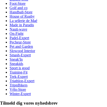
Foot-Store
Golf and co
Handball-Store
House of Rugby
La sellerie de Maé
Made in Paradis
Nauti-wave
On-Fight
Padel-Expert
Pecheur-Store
Pet and Garden
Slowood Interior
Smash-Expert
Sneak'In
Sneakids
Sport is good
Training-Fit
Trek-Expert
Triathlon-Expert
TripnBikers
Vélo-Store
Winter-Expert
Tilmeld dig vores nyhedsbrev