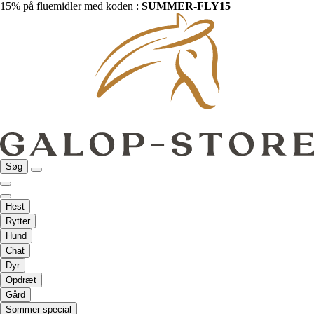
15% på fluemidler med koden :
SUMMER-FLY15
Søg
Hest
Rytter
Hund
Chat
Dyr
Opdræt
Gård
Sommer-special