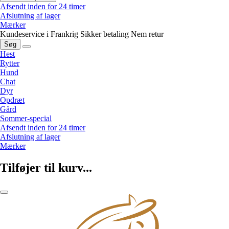
Afsendt inden for 24 timer
Afslutning af lager
Mærker
Kundeservice i Frankrig
Sikker betaling
Nem retur
Søg
Hest
Rytter
Hund
Chat
Dyr
Opdræt
Gård
Sommer-special
Afsendt inden for 24 timer
Afslutning af lager
Mærker
Tilføjer til kurv...