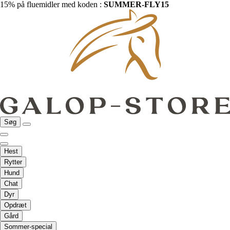
15% på fluemidler med koden :
SUMMER-FLY15
Søg
Hest
Rytter
Hund
Chat
Dyr
Opdræt
Gård
Sommer-special