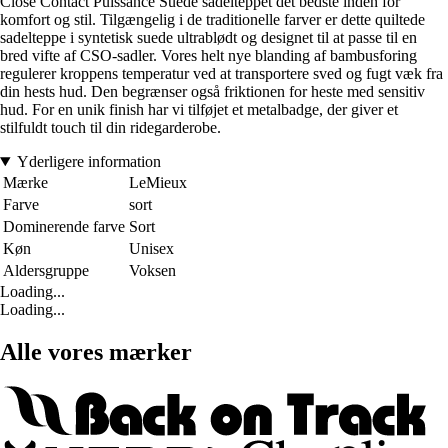
Close Contact Puissance Suede sadelteppet det bedste inden for
komfort og stil. Tilgængelig i de traditionelle farver er dette quiltede
sadelteppe i syntetisk suede ultrablødt og designet til at passe til en
bred vifte af CSO-sadler. Vores helt nye blanding af bambusforing
regulerer kroppens temperatur ved at transportere sved og fugt væk fra
din hests hud. Den begrænser også friktionen for heste med sensitiv
hud. For en unik finish har vi tilføjet et metalbadge, der giver et
stilfuldt touch til din ridegarderobe.
Yderligere information
Mærke
LeMieux
Farve
sort
Dominerende farve
Sort
Køn
Unisex
Aldersgruppe
Voksen
Loading...
Loading...
Alle vores mærker