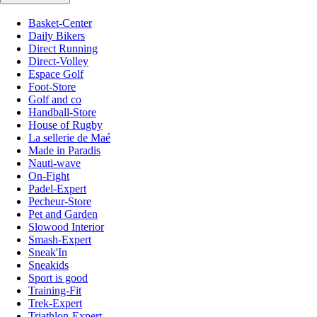
Basket-Center
Daily Bikers
Direct Running
Direct-Volley
Espace Golf
Foot-Store
Golf and co
Handball-Store
House of Rugby
La sellerie de Maé
Made in Paradis
Nauti-wave
On-Fight
Padel-Expert
Pecheur-Store
Pet and Garden
Slowood Interior
Smash-Expert
Sneak'In
Sneakids
Sport is good
Training-Fit
Trek-Expert
Triathlon-Expert