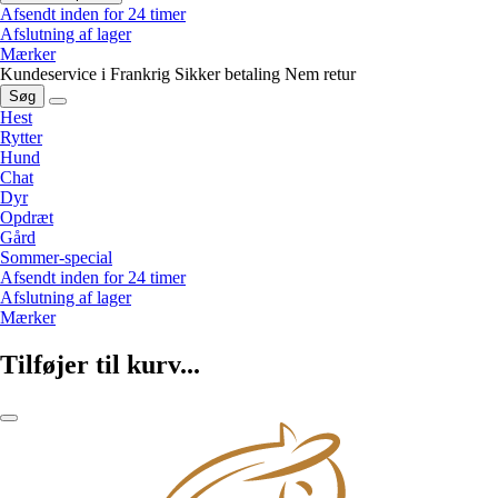
Afsendt inden for 24 timer
Afslutning af lager
Mærker
Kundeservice i Frankrig
Sikker betaling
Nem retur
Søg
Hest
Rytter
Hund
Chat
Dyr
Opdræt
Gård
Sommer-special
Afsendt inden for 24 timer
Afslutning af lager
Mærker
Tilføjer til kurv...