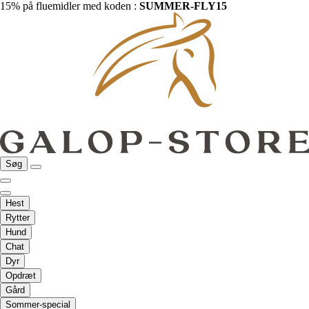
15% på fluemidler med koden :
SUMMER-FLY15
Søg
Hest
Rytter
Hund
Chat
Dyr
Opdræt
Gård
Sommer-special