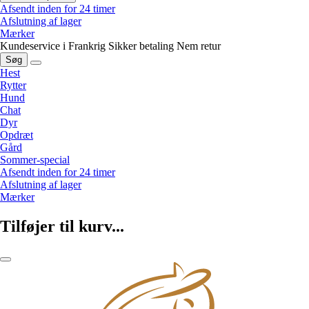
Afsendt inden for 24 timer
Afslutning af lager
Mærker
Kundeservice i Frankrig
Sikker betaling
Nem retur
Søg
Hest
Rytter
Hund
Chat
Dyr
Opdræt
Gård
Sommer-special
Afsendt inden for 24 timer
Afslutning af lager
Mærker
Tilføjer til kurv...