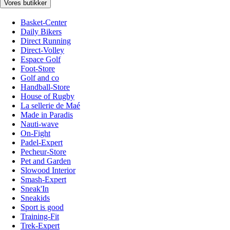
Vores butikker
Basket-Center
Daily Bikers
Direct Running
Direct-Volley
Espace Golf
Foot-Store
Golf and co
Handball-Store
House of Rugby
La sellerie de Maé
Made in Paradis
Nauti-wave
On-Fight
Padel-Expert
Pecheur-Store
Pet and Garden
Slowood Interior
Smash-Expert
Sneak'In
Sneakids
Sport is good
Training-Fit
Trek-Expert