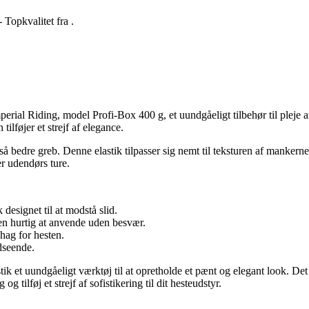
 Topkvalitet fra .
al Riding, model Profi-Box 400 g, et uundgåeligt tilbehør til pleje af 
tilføjer et strejf af elegance.
 bedre greb. Denne elastik tilpasser sig nemt til teksturen af mankerne
er udendørs ture.
 designet til at modstå slid.
en hurtig at anvende uden besvær.
hag for hesten.
dseende.
k et uundgåeligt værktøj til at opretholde et pænt og elegant look. Det e
tilføj et strejf af sofistikering til dit hesteudstyr.