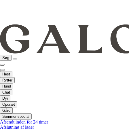
Søg
Hest
Rytter
Hund
Chat
Dyr
Opdræt
Gård
Sommer-special
Afsendt inden for 24 timer
Afslutning af lager