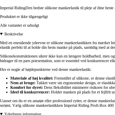
Imperial RidingDen bedste silikone mankeelastik til pleje af dine heste -
Produktet er ikke tilgængeligt
Alle varianter er udsolgt
Beskrivelse
Med en enestående ydeevne er silikone mankeelastikken fra mærket Imperi
elastik perfekt til at holde din hests manke på plads, samtidig med at den 
Silikonekonstruktionen sikrer ikke kun en længere holdbarhed, men også
bidrager til en pæn præsentation, som er essentiel ved konkurrencer ell
Her er nogle af højdepunkterne ved denne mankeelastik:
Materiale af høj kvalitet:
Fremstillet af silikone, er denne elastik
Nem at bruge:
Takket være sin ergonomiske design, er elastikk
Komfort for dyret:
Dens fleksibilitet minimerer risikoen for ube
Ideel til konkurrencer:
Holder manken på plads for et fejlfrit u
Uanset om du er en amatør eller professionel rytter, er denne mankeelasti
seriøst. Vælg silikone mankeelastikken Imperial Riding Profi-Box 400 g og 
Yderligere information