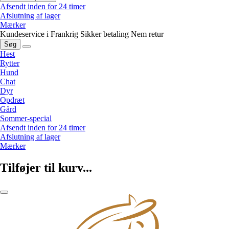
Afsendt inden for 24 timer
Afslutning af lager
Mærker
Kundeservice i Frankrig
Sikker betaling
Nem retur
Søg
Hest
Rytter
Hund
Chat
Dyr
Opdræt
Gård
Sommer-special
Afsendt inden for 24 timer
Afslutning af lager
Mærker
Tilføjer til kurv...