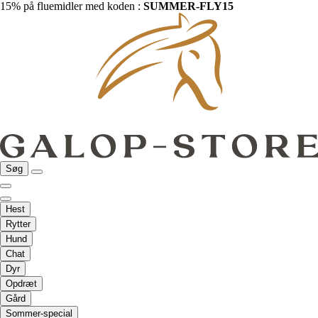
15% på fluemidler med koden :
SUMMER-FLY15
Søg
Hest
Rytter
Hund
Chat
Dyr
Opdræt
Gård
Sommer-special