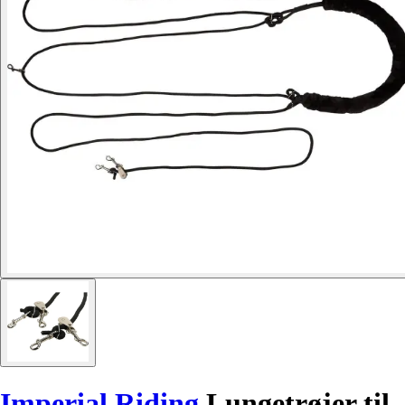
Imperial Riding
Lungetrøjer til