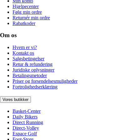
Min konto
Hjælpecenter
Følg min ordre
Returnér min ordre
Rabatkoder
Om os
Hvem er vi?
Kontakt os
Salgsbetingelser
Retur & refundering
Juridiske oplysninger
Betalingsmetoder
Priser og forsendelsesmuligheder
Fortrolighedserklæring
Vores butikker
Basket-Center
Daily Bikers
Direct Running
Direct-Volley
Espace Golf
Foot-Store