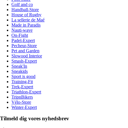
Golf and co
Handball-Store
House of Rugby
La sellerie de Maé
Made in Paradis
Nauti-wave
On-Fight
Padel-Expert
Pecheur-Store
Pet and Garden
Slowood Interior
Smash-Expert
Sneak'In
Sneakids
Sport is good
Training-Fit
Trek-Expert
Triathlon-Expert
TripnBikers
Vélo-Store
Winter-Expert
Tilmeld dig vores nyhedsbrev