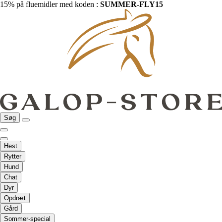
15% på fluemidler med koden :
SUMMER-FLY15
Søg
Hest
Rytter
Hund
Chat
Dyr
Opdræt
Gård
Sommer-special