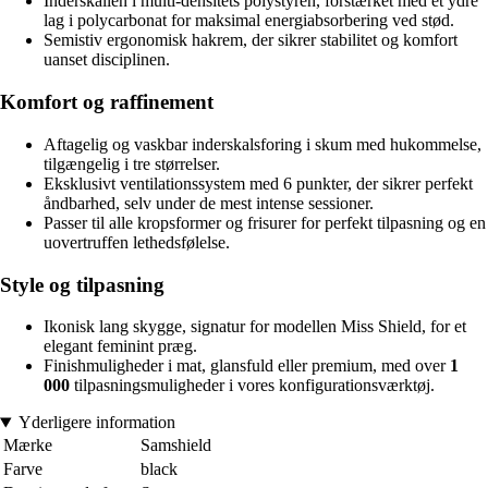
Inderskallen i multi-densitets polystyren, forstærket med et ydre
lag i polycarbonat for maksimal energiabsorbering ved stød.
Semistiv ergonomisk hakrem, der sikrer stabilitet og komfort
uanset disciplinen.
Komfort og raffinement
Aftagelig og vaskbar inderskalsforing i skum med hukommelse,
tilgængelig i tre størrelser.
Eksklusivt ventilationssystem med 6 punkter, der sikrer perfekt
åndbarhed, selv under de mest intense sessioner.
Passer til alle kropsformer og frisurer for perfekt tilpasning og en
uovertruffen lethedsfølelse.
Style og tilpasning
Ikonisk lang skygge, signatur for modellen Miss Shield, for et
elegant feminint præg.
Finishmuligheder i mat, glansfuld eller premium, med over
1
000
tilpasningsmuligheder i vores konfigurationsværktøj.
Yderligere information
Mærke
Samshield
Farve
black