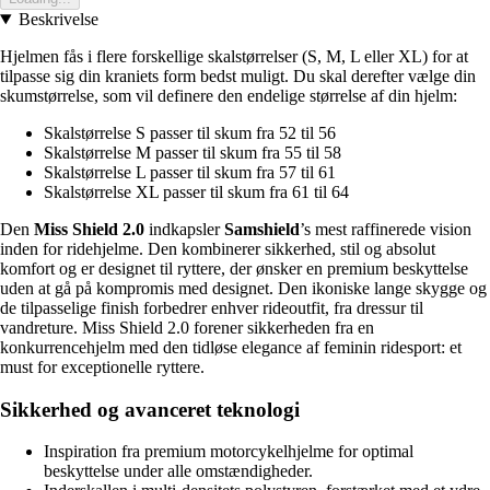
Beskrivelse
Hjelmen fås i flere forskellige skalstørrelser (S, M, L eller XL) for at
tilpasse sig din kraniets form bedst muligt. Du skal derefter vælge din
skumstørrelse, som vil definere den endelige størrelse af din hjelm:
Skalstørrelse S passer til skum fra 52 til 56
Skalstørrelse M passer til skum fra 55 til 58
Skalstørrelse L passer til skum fra 57 til 61
Skalstørrelse XL passer til skum fra 61 til 64
Den
Miss Shield 2.0
indkapsler
Samshield
’s mest raffinerede vision
inden for ridehjelme. Den kombinerer sikkerhed, stil og absolut
komfort og er designet til ryttere, der ønsker en premium beskyttelse
uden at gå på kompromis med designet. Den ikoniske lange skygge og
de tilpasselige finish forbedrer enhver rideoutfit, fra dressur til
vandreture. Miss Shield 2.0 forener sikkerheden fra en
konkurrencehjelm med den tidløse elegance af feminin ridesport: et
must for exceptionelle ryttere.
Sikkerhed og avanceret teknologi
Inspiration fra premium motorcykelhjelme for optimal
beskyttelse under alle omstændigheder.