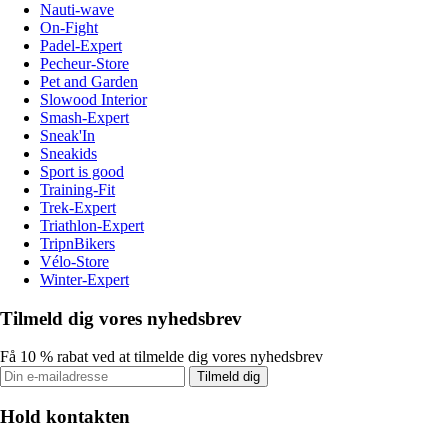
Nauti-wave
On-Fight
Padel-Expert
Pecheur-Store
Pet and Garden
Slowood Interior
Smash-Expert
Sneak'In
Sneakids
Sport is good
Training-Fit
Trek-Expert
Triathlon-Expert
TripnBikers
Vélo-Store
Winter-Expert
Tilmeld dig vores nyhedsbrev
Få 10 % rabat ved at tilmelde dig vores nyhedsbrev
Tilmeld dig
Hold kontakten