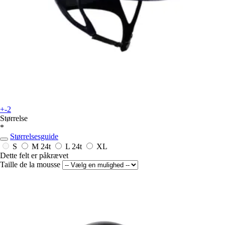
+-2
Størrelse
*
Størrelsesguide
S
M
24t
L
24t
XL
Dette felt er påkrævet
Taille de la mousse