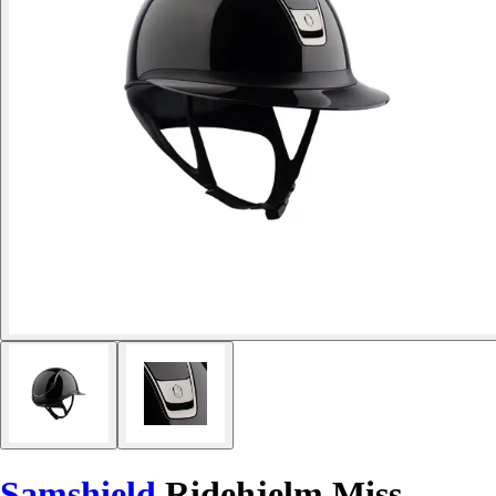
Samshield
Ridehjelm Miss