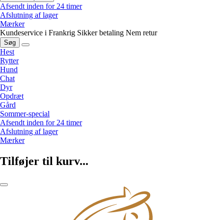
Afsendt inden for 24 timer
Afslutning af lager
Mærker
Kundeservice i Frankrig
Sikker betaling
Nem retur
Søg
Hest
Rytter
Hund
Chat
Dyr
Opdræt
Gård
Sommer-special
Afsendt inden for 24 timer
Afslutning af lager
Mærker
Tilføjer til kurv...