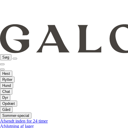
Søg
Hest
Rytter
Hund
Chat
Dyr
Opdræt
Gård
Sommer-special
Afsendt inden for 24 timer
Afslutning af lager