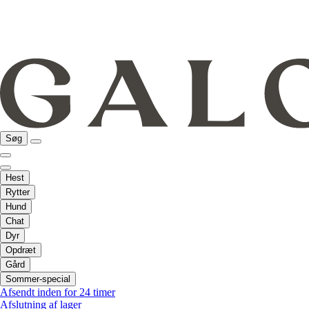
Søg
Hest
Rytter
Hund
Chat
Dyr
Opdræt
Gård
Sommer-special
Afsendt inden for 24 timer
Afslutning af lager