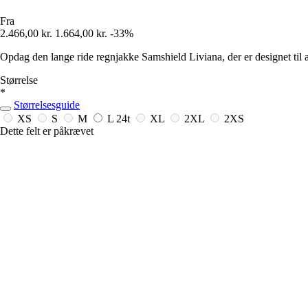
Fra
2.466,00 kr.
1.664,00 kr.
-33%
Opdag den lange ride regnjakke Samshield Liviana, der er designet til 
Størrelse
*
Størrelsesguide
XS
S
M
L
24t
XL
2XL
2XS
Dette felt er påkrævet