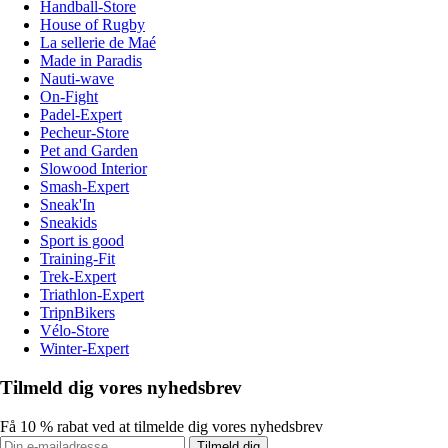
Handball-Store
House of Rugby
La sellerie de Maé
Made in Paradis
Nauti-wave
On-Fight
Padel-Expert
Pecheur-Store
Pet and Garden
Slowood Interior
Smash-Expert
Sneak'In
Sneakids
Sport is good
Training-Fit
Trek-Expert
Triathlon-Expert
TripnBikers
Vélo-Store
Winter-Expert
Tilmeld dig vores nyhedsbrev
Få 10 % rabat ved at tilmelde dig vores nyhedsbrev
Tilmeld dig