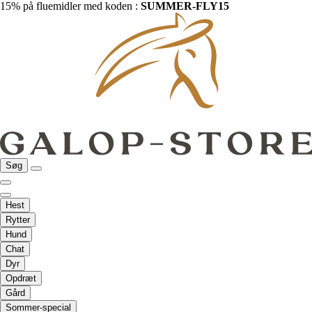
15% på fluemidler med koden :
SUMMER-FLY15
Søg
Hest
Rytter
Hund
Chat
Dyr
Opdræt
Gård
Sommer-special