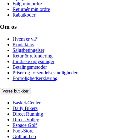
Følg min ordre
Returnér min ordre
Rabatkoder
Om os
Hvem er vi?
Kontakt os
Salgsbetingelser
Retur & refundering
Juridiske oplysninger
Betalingsmetoder
Priser og forsendelsesmuligheder
Fortrolighedserklæring
Vores butikker
Basket-Center
Daily Bikers
Direct Running
Direct-Volley
Espace Golf
Foot-Store
Golf and co