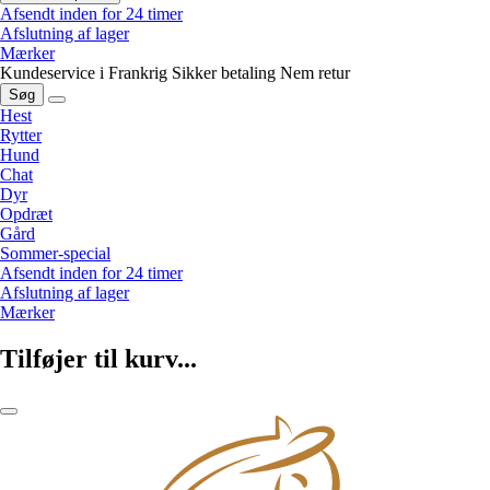
Afsendt inden for 24 timer
Afslutning af lager
Mærker
Kundeservice i Frankrig
Sikker betaling
Nem retur
Søg
Hest
Rytter
Hund
Chat
Dyr
Opdræt
Gård
Sommer-special
Afsendt inden for 24 timer
Afslutning af lager
Mærker
Tilføjer til kurv...