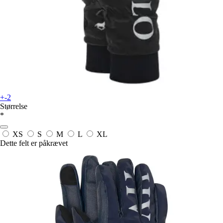
+-2
Størrelse
*
XS
S
M
L
XL
Dette felt er påkrævet