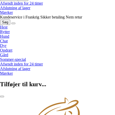
Afsendt inden for 24 timer
Afslutning af lager
Mærker
Kundeservice i Frankrig
Sikker betaling
Nem retur
Søg
Hest
Rytter
Hund
Chat
Dyr
Opdræt
Gård
Sommer-special
Afsendt inden for 24 timer
Afslutning af lager
Mærker
Tilføjer til kurv...