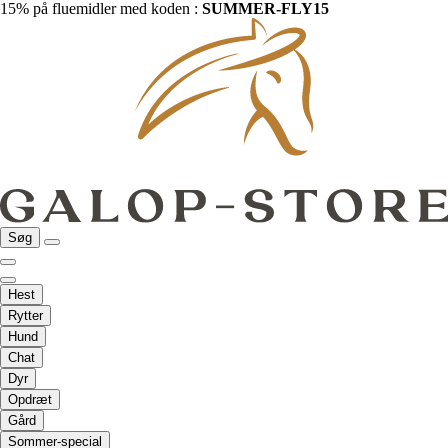
15% på fluemidler med koden :
SUMMER-FLY15
Søg
Hest
Rytter
Hund
Chat
Dyr
Opdræt
Gård
Sommer-special