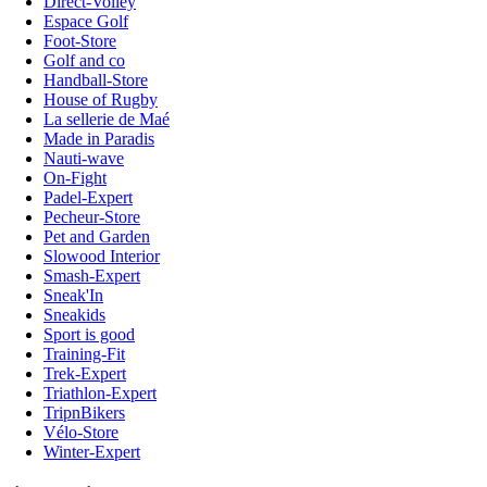
Direct-Volley
Espace Golf
Foot-Store
Golf and co
Handball-Store
House of Rugby
La sellerie de Maé
Made in Paradis
Nauti-wave
On-Fight
Padel-Expert
Pecheur-Store
Pet and Garden
Slowood Interior
Smash-Expert
Sneak'In
Sneakids
Sport is good
Training-Fit
Trek-Expert
Triathlon-Expert
TripnBikers
Vélo-Store
Winter-Expert