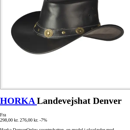
HORKA
Landevejshat Denver
Fra
298,00 kr.
276,00 kr.
-7%
Horka DenverOplev countryhatten, en model i okselæder med