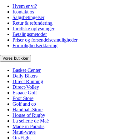
Hvem er vi?
Kontakt os
Salgsbetingelser
Retur & refundering
Juridiske oplysninger
Betalingsmetoder
Priser og forsendelsesmuligheder
Fortrolighedserklæring
Vores butikker
Basket-Center
Daily Bikers
Direct Running
Direct-Volley
Espace Golf
Foot-Store
Golf and co
Handball-Store
House of Rugby
La sellerie de Maé
Made in Paradis
Nauti-wave
On-Fight