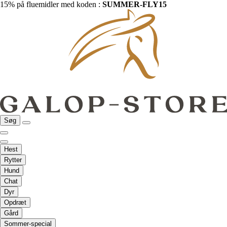
15% på fluemidler med koden :
SUMMER-FLY15
Søg
Hest
Rytter
Hund
Chat
Dyr
Opdræt
Gård
Sommer-special