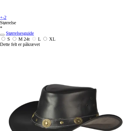
+-2
Størrelse
*
Størrelsesguide
S
M
24t
L
XL
Dette felt er påkrævet