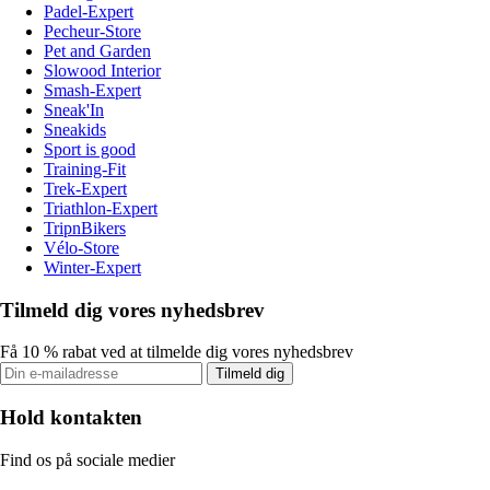
Padel-Expert
Pecheur-Store
Pet and Garden
Slowood Interior
Smash-Expert
Sneak'In
Sneakids
Sport is good
Training-Fit
Trek-Expert
Triathlon-Expert
TripnBikers
Vélo-Store
Winter-Expert
Tilmeld dig vores nyhedsbrev
Få 10 % rabat ved at tilmelde dig vores nyhedsbrev
Tilmeld dig
Hold kontakten
Find os på sociale medier