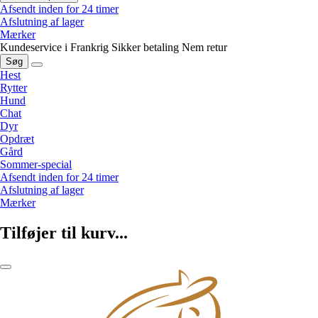
Afsendt inden for 24 timer
Afslutning af lager
Mærker
Kundeservice i Frankrig
Sikker betaling
Nem retur
Søg
Hest
Rytter
Hund
Chat
Dyr
Opdræt
Gård
Sommer-special
Afsendt inden for 24 timer
Afslutning af lager
Mærker
Tilføjer til kurv...