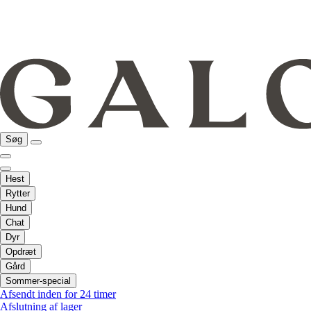
Søg
Hest
Rytter
Hund
Chat
Dyr
Opdræt
Gård
Sommer-special
Afsendt inden for 24 timer
Afslutning af lager