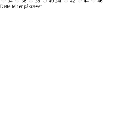
34
36
38
40
24t
42
44
46
Dette felt er påkrævet