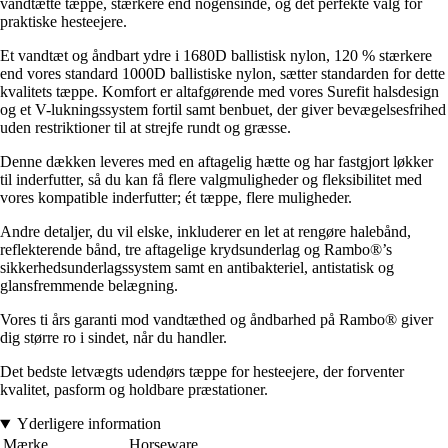
vandtætte tæppe, stærkere end nogensinde, og det perfekte valg for
praktiske hesteejere.
Et vandtæt og åndbart ydre i 1680D ballistisk nylon, 120 % stærkere
end vores standard 1000D ballistiske nylon, sætter standarden for dette
kvalitets tæppe. Komfort er altafgørende med vores Surefit halsdesign
og et V-lukningssystem fortil samt benbuet, der giver bevægelsesfrihed
uden restriktioner til at strejfe rundt og græsse.
Denne dækken leveres med en aftagelig hætte og har fastgjort løkker
til inderfutter, så du kan få flere valgmuligheder og fleksibilitet med
vores kompatible inderfutter; ét tæppe, flere muligheder.
Andre detaljer, du vil elske, inkluderer en let at rengøre halebånd,
reflekterende bånd, tre aftagelige krydsunderlag og Rambo®’s
sikkerhedsunderlagssystem samt en antibakteriel, antistatisk og
glansfremmende belægning.
Vores ti års garanti mod vandtæthed og åndbarhed på Rambo® giver
dig større ro i sindet, når du handler.
Det bedste letvægts udendørs tæppe for hesteejere, der forventer
kvalitet, pasform og holdbare præstationer.
Yderligere information
Mærke
Horseware