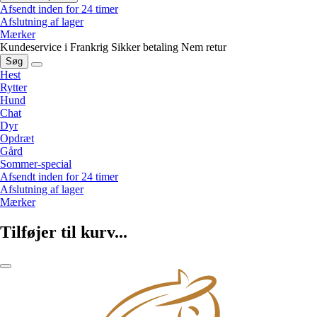
Afsendt inden for 24 timer
Afslutning af lager
Mærker
Kundeservice i Frankrig
Sikker betaling
Nem retur
Søg
Hest
Rytter
Hund
Chat
Dyr
Opdræt
Gård
Sommer-special
Afsendt inden for 24 timer
Afslutning af lager
Mærker
Tilføjer til kurv...