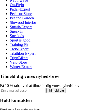
Nauti-wave
On-Fight
Padel-Expert
Pecheur-Store
Pet and Garden
Slowood Interior
Smash-Expert
Sneak'In
Sneakids
Sport is good
Training-Fit
Trek-Expert
Triathlon-Expert
TripnBikers
Vélo-Store
Winter-Expert
Tilmeld dig vores nyhedsbrev
Få 10 % rabat ved at tilmelde dig vores nyhedsbrev
Tilmeld dig
Hold kontakten
Find os på sociale medier