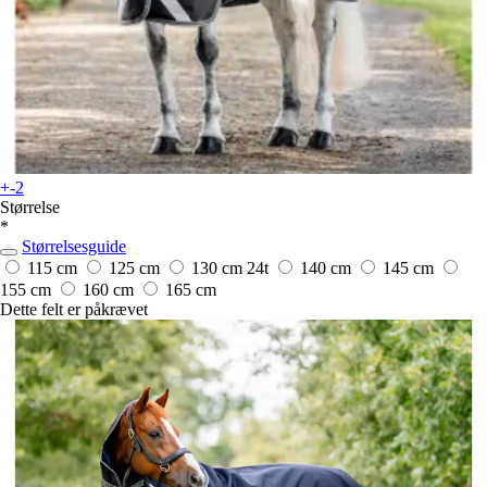
+-2
Størrelse
*
Størrelsesguide
115 cm
125 cm
130 cm
24t
140 cm
145 cm
155 cm
160 cm
165 cm
Dette felt er påkrævet