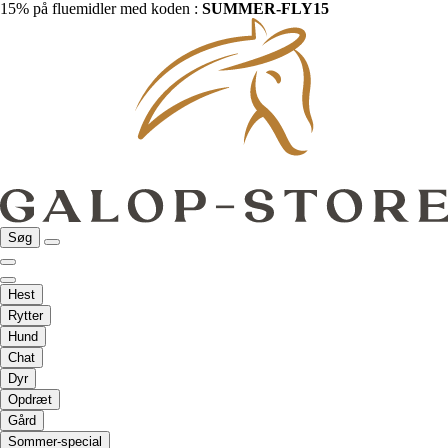
15% på fluemidler med koden :
SUMMER-FLY15
Søg
Hest
Rytter
Hund
Chat
Dyr
Opdræt
Gård
Sommer-special