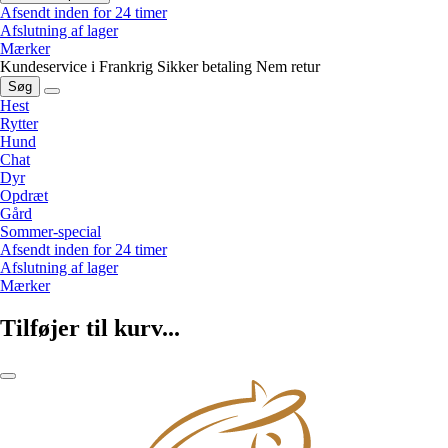
Afsendt inden for 24 timer
Afslutning af lager
Mærker
Kundeservice i Frankrig
Sikker betaling
Nem retur
Søg
Hest
Rytter
Hund
Chat
Dyr
Opdræt
Gård
Sommer-special
Afsendt inden for 24 timer
Afslutning af lager
Mærker
Tilføjer til kurv...