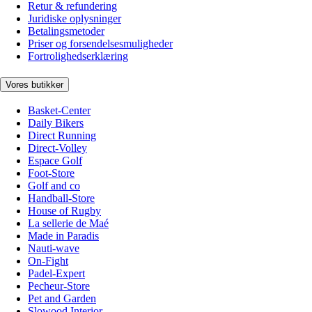
Retur & refundering
Juridiske oplysninger
Betalingsmetoder
Priser og forsendelsesmuligheder
Fortrolighedserklæring
Vores butikker
Basket-Center
Daily Bikers
Direct Running
Direct-Volley
Espace Golf
Foot-Store
Golf and co
Handball-Store
House of Rugby
La sellerie de Maé
Made in Paradis
Nauti-wave
On-Fight
Padel-Expert
Pecheur-Store
Pet and Garden
Slowood Interior