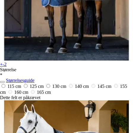
+-2
Størrelse
*
Størrelsesguide
115 cm
125 cm
130 cm
140 cm
145 cm
155
cm
160 cm
165 cm
Dette felt er påkrævet