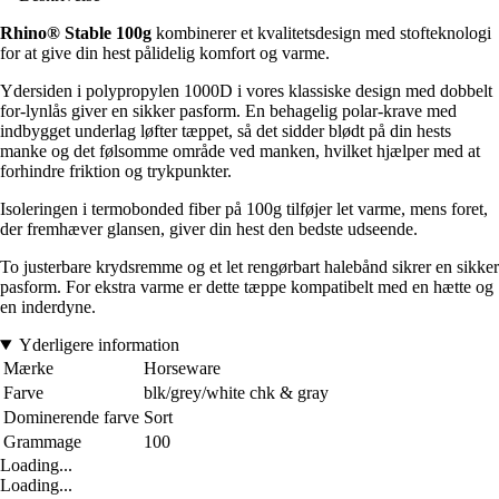
Rhino® Stable 100g
kombinerer et kvalitetsdesign med stofteknologi
for at give din hest pålidelig komfort og varme.
Ydersiden i polypropylen 1000D i vores klassiske design med dobbelt
for-lynlås giver en sikker pasform. En behagelig polar-krave med
indbygget underlag løfter tæppet, så det sidder blødt på din hests
manke og det følsomme område ved manken, hvilket hjælper med at
forhindre friktion og trykpunkter.
Isoleringen i termobonded fiber på 100g tilføjer let varme, mens foret,
der fremhæver glansen, giver din hest den bedste udseende.
To justerbare krydsremme og et let rengørbart halebånd sikrer en sikker
pasform. For ekstra varme er dette tæppe kompatibelt med en hætte og
en inderdyne.
Yderligere information
Mærke
Horseware
Farve
blk/grey/white chk & gray
Dominerende farve
Sort
Grammage
100
Loading...
Loading...