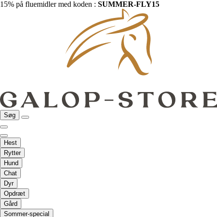
15% på fluemidler med koden :
SUMMER-FLY15
Søg
Hest
Rytter
Hund
Chat
Dyr
Opdræt
Gård
Sommer-special